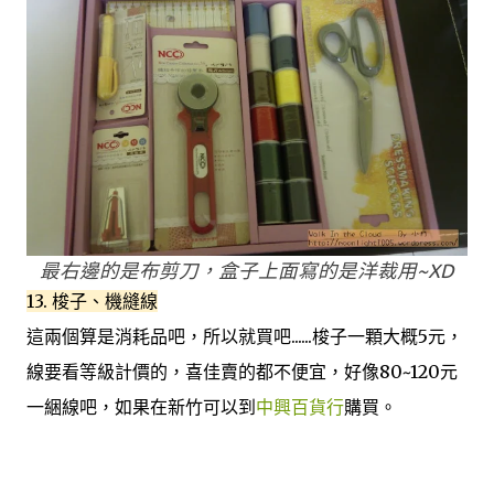
最右邊的是布剪刀，盒子上面寫的是洋裁用~XD
13. 梭子、機縫線
這兩個算是消耗品吧，所以就買吧......梭子一顆大概5元，
線要看等級計價的，喜佳賣的都不便宜，好像80~120元
一綑線吧，如果在新竹可以到
中興百貨行
購買。