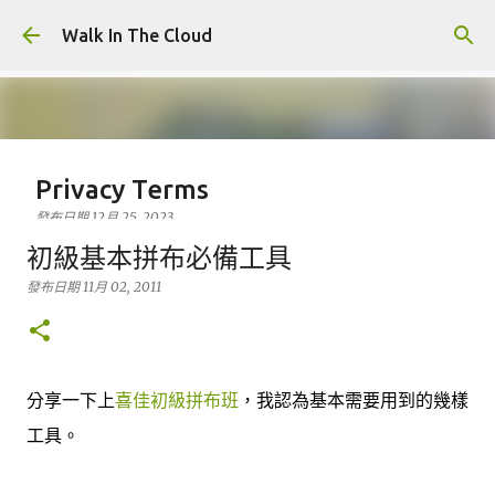
跳到主要內容
Walk In The Cloud
Privacy Terms
發布日期
12月 25, 2023
Who We Are At Walk In The Cloud, we are committed to
初級基本拼布必備工具
maintaining the trust and confidence of all visitors to
發布日期
11月 02, 2011
our web site. In particular, we want you to know that
Walk In The Cloud is not in the business of selling,
0
renting or trading email lists with other companies and
businesses for marketing purposes. In this Privacy
分享一下上
喜佳初級拼布班
，我認為基本需要用到的幾樣
Policy, we’ve provided detailed information on when
and why we collect personal information, how we use
工具。
it, the limited conditions under which we may disclose it
to others, and how we keep it secure. We take your