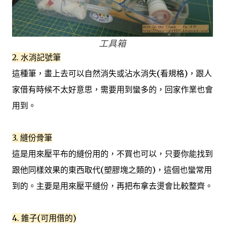
工具箱
2. 水消記號筆
這種筆，畫上去可以自然消失或沾水消失(看規格)，跟人
家借有時候不太好意思，需要用到蠻多的，回家作業也會
用到。
3. 縫份骨筆
這是用來壓平布的縫份用的，不買也可以，只要你能找到
跟他同樣效果的東西取代(塑膠塊之類的)，這個也蠻常用
到的。主要是用來壓平縫份，再把布拿去燙會比較整齊。
4. 錐子(可用借的)