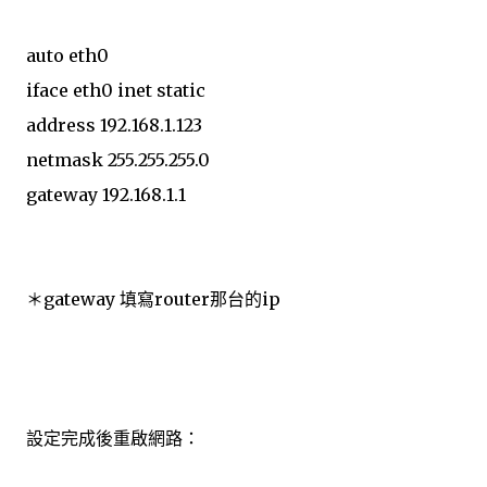
auto eth0
iface eth0 inet static
address 192.168.1.123
netmask 255.255.255.0
gateway 192.168.1.1
＊gateway 填寫router那台的ip
設定完成後重啟網路：