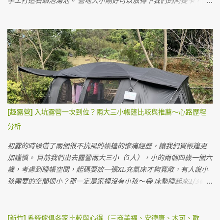
手工打造石頭泡湯池。 營地大小剛好可以放得下我們的阿提卡，但
真...
鐘就有個雛形，1小時就差不多快完成。 這個營地最大的營位也快塞
要橫著搭。車可以停在旁邊，下裝備也很方便。 車停側邊，可以看
不下我們的帳～囧 A2營位搭帳後背面，我們的睡帳掉出地墊了 😅
到自己燒熱水的爐子與柴火 獨立衛浴洗手台在外側（等同廚房洗手
A2營位側面，前面已經極限，再往前就要搭到步道了ＸＤ KZM阿提
槽） 獨立湯池 柴火燒的時候要注意溫度計，當大於60度時就要打開
卡的尺寸大概是3.6mx6.1m，我們的睡帳最後會有點掉出地墊，不過
柴室通風，低溫的時候要關起來可以加速加熱速度，不過因為是柴
不影響睡覺。寬度上真的很剛好，差點就要超過地墊跟雨遮柱，如
燒，水溫難免難控制，淋浴間使用水的時候要小心溫度。（如果外
果比阿提卡寬的客廳帳可能會被擠到。 第一天晚餐，簡單加熱香腸
面水溫60度的時候，裡面水也是60度水在調整） 營主主張讓大家自
炒飯跟加熱阿桐阿寶四神湯當晚餐。（在車上已經餓到不行吃了粽
己燒柴，自己泡湯自己燒～自己洗澡自己努力～所以要耐心燒大概
子） 夜衝晚餐隨便吃 帳內看電影解析度跟亮度都還算不錯 晚上喝酒
兩小時左右才夠泡湯。 因為試營運，營主有請小編幫忙燒柴的我
看電影，Q3投影機真的很實惠，3500元也堪用了，布幕直接用賣家
們，很幸福的做做樣子就可以泡湯，之後來可能就要認命了（？）
[趣露營] 入坑露營一次到位？兩大三小帳篷比較與推薦～心路歷程
送的。 半夜睡覺，直接聽海浪與雨聲度過，道路飆車聲沒有想像中
每個獨立湯屋營位都有雨遮，帳比較小的話不用怕收濕帳 一房一廳
分析
的大聲（可能是因為下雨？） 第二天早晨雨停，營主的貓貓跑來撒
阿提卡帳要橫的搭才搭得下 搭起來的感覺還不錯，有一半在採光罩
嬌，硬是在帳篷晃啊晃不走，最後被我們抱回它家。ＸＤ 直接海景
下，地上都有棧板 白天可以把沙發放在外面，享受山林的美好與大
初露的時候借了兩個很不抗風的帳篷的慘痛經歷，讓我們買帳篷更
第一排 💞 雖然天氣陰陰的，但是海景還是很療癒，這裡是步道旁
甲溪的溪流聲。 視野優美的獨立湯屋營位 這個營位4800元一個晚上
加謹慎。 目前我們出去露營兩大三小（5人），小的兩個四歲一個六
邊，所以可以看到很多人走來走去。 營位前庭全景大概是這樣 早上
其實很划算，與飯店不同的是我們真的是整天都在這裡，不僅僅睡
歲，考慮到睡帳空間，起碼要放一張XL充氣床才夠寬敞，有人說小
雨停天...
覺的時間在營位，白天看溪流，晚上泡湯看星星真的很幸福。 天氣
孩需要的空間很小？那一定是家裡沒有小孩～😂 床墊睡起來2/3都是
晴廚房放外面 草地營位很多 草地營位也有文青洗手台 美麗的大甲溪
給三個小孩睡，兩個大人都只能窩在小小的1/3...... 他們翻身亂踢的程
景 湖景 這裡園區有很多五葉松，有山有水有樹，景色優美。 洗手間
度真的很難控制～ＸＤ 有時候妹妹被擠到床邊還會生氣～卑微的我
蠻多間，用起來也很乾淨。 蹲式馬桶 淋浴間 淋浴間很多間，但熱水
們一定要買放得下XL的帳篷。（不然我覺得我要去睡帳篷外了😒）
[新竹] 系統傢俱各家比較與心得（三商美福、安德康、木可、歐