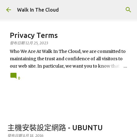
跳到主要內容
Walk In The Cloud
Privacy Terms
發布日期
12月 25, 2023
Who We Are At Walk In The Cloud, we are committed to
maintaining the trust and confidence of all visitors to
our web site. In particular, we want you to know that
Walk In The Cloud is not in the business of selling,
0
renting or trading email lists with other companies and
businesses for marketing purposes. In this Privacy
Policy, we’ve provided detailed information on when
and why we collect personal information, how we use
it, the limited conditions under which we may disclose it
to others, and how we keep it secure. We take your
privacy seriously and take measures to provide all
主機安裝設定網路 - UBUNTU
visitors and users of Walk In The Cloud with a safe and
發布日期
8月 18, 2016