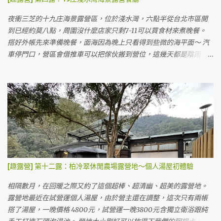
太大這次沒用，如果用了應該走起來腳不會這麼痛～😂 風車區 滑雪
場前 搭好帳後，我們到園區參觀，這裡的營位價格包含門票價格所
夜衝三芝的十九庄海景露營區，位於淺水灣，六點半從台北市區開
以會看起來比較貴，可是如果早起的話整個小叮噹還沒營業就可以
到已經約莫八點，周圍沒什麼店家只剩7-11可以買食材來煮晚餐。
在園區裡面晃啊晃，好像也是很值得？👀 包含五點關門後，其實也
搭好外帳先來準備晚餐，面海因為晚上只看得到些微的海平面～ 汽
都可以在園區內散步喔！（只是有些設施可能不會開） 光滑雪就玩
車停門口，營區會借推車可以把傢伙搬到營位，這幾天都是陰雨
了超久，一直排隊一直滑。😍😍 滑雪 因為是週末，我們看了一些表
天，只有我們一個帳包場。（好處是可以自己選營位，但是幾乎都
演跟做了黏土，滑了雪逛完了園區後回營地吃晚餐洗澡。 廁所 淋浴
在雨中度過～ＸＤ） 營地的推車，真的不是很好推 😅 本來預訂的是
區 淋浴間 這裡的廁所跟淋浴設備都是流動廁所形式的，但不會覺得
旁邊的B3營位，結果改成A2營位直接面海，太幸福了！！本來想訂
太髒或太臭。 消失的下半身 壁虎人 😏 這個園區預定要用LINE預
結果被訂走才選B區側邊。 B3營位圖 這個營地蠻小的，最多就八個
定，沒有付訂金，現場才繳清露營款項。 露營的費用計算有點複
營位，所以營主也沒打廣告，據說週週都客滿～（但剛好這週末天
雜..... 💦 一晚露營費用1480元/帳 ( 2人)，加人500元/位（含門票，
氣差很多客人延期導致包場的我們～） 我們目前搭的這個是A2，旁
營位費，停車費）。供應110V電源，須自備延長線約10米。3歲以下
邊佔用了A3的桌子曬東西，A3看起來睡帳跟客廳得分開？ A3是黑色
不計費。以上是兩天一夜，如需續露，每人加收300元，再額外加上
墊子的那塊，看起來如果要放很大的帳也有點辛苦😂 B2有完整的雨
營位費450元。有額外贈送下午茶卷一人一份。（但因為時間的關係
棚，一房一廳帳應該ＯＫ（但感覺像是阿提卡這種大帳會掉出來）
[趣露營] 第十二露：柏冷翠休閒農場露營地～個人湯屋初體驗
我們沒吃到，要在下午四點以前去領取） 費用看起來蠻複雜的，但
B1靠近海邊，也有完整的雨遮，長度也可以放一房一廳中等大小的
其實把它想成門票的話，就單純許多了！:) 第一天可以早上就開始
帳 B3與B4營位，都有地墊但沒有雨遮 價格以營地來說偏高，一晚
相隔數月，在回暖之際又約了這個超棒、超清幽、超美的露營地。
搭，隔天拔營只要在下午五點以前就可以了，不用趕在中午喔！所
1500元，夜衝750元。只能用Line聯絡訂位，沒有露營樂跟愛露營
露營地最近在試營運個人湯屋，由於營主還在調整，這次只有兩帳
以等於可以玩園區整整兩天。 整體上這個價格還算可以接受(門票一
的管道，營主人很客氣，我們忘了帶湯勺還跟他借了三天。 0_0a 這
搭了湯屋，一晚價格 4800元，試營運一晚3800元含獨立衛浴跟純
天大人380元、小孩350元)，網路上說晚上會有飛機飛過的聲音是
是我們第二次搭限量版黑色阿提卡，越來越熟練，兩個人約莫30分