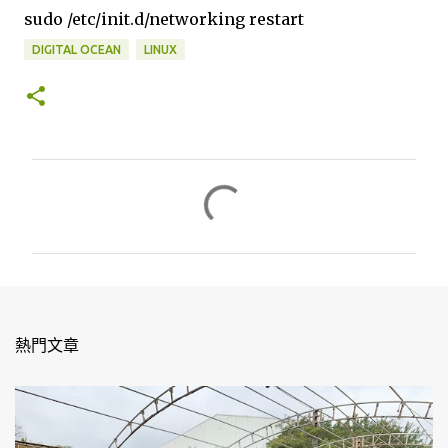
sudo /etc/init.d/networking restart
DIGITAL OCEAN
LINUX
留
言
熱門文章