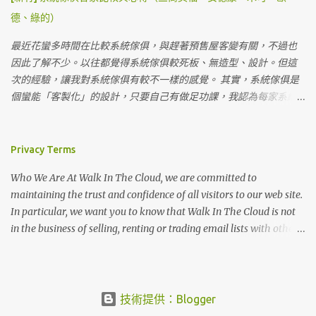
如果太多帳會來不及燒，建議來這邊的可以盡量下午就先洗澡，以
在考慮睡帳跟客廳分開買還是一起，有幾個考量是...我們的小孩都偏
德、綠的）
免晚上沒水洗澡（有些人會因為這樣給負評），但其實是因為先天
小，如果真的天氣不好，一房一廳帳可以直接躲在裡面，加上現在
上這邊沒有天然氣管，要輸送天然氣很困難，目前電力燒的速度供
冬天真的比較暖和，後來我們還是針對一房一廳帳看。 另外，如果
最近花蠻多時間在比較系統傢俱，與趕著預售屋客變有關，不過也
應三四十帳難免沒辦法跟上，還是建議露友能分散洗澡時間。 梳妝
一次就搭好也是挺方便的，不用分兩帳搭，光搞小孩就來不及了...
因此了解不少。以往都覺得系統傢俱較死板、無造型、設計。但這
台 硬體設備在上一篇文章 第六露：柏冷翠休閒農場～五星級庭園享
（不知道為什麼常常有人會在最緊急時候想尿尿...😅） 一開始長輩
次的經驗，讓我對系統傢俱有較不一樣的感覺。 其實，系統傢俱是
受露營週末 也都有分享，上次是泡大眾池，這次是泡湯屋。 泡湯池
推薦Coleman跟Snowpeak，畢竟大牌子還是比較有保障，不管是防
個蠻能「客製化」的設計，只要自己有做足功課，我認為每家系統
抬頭就可以看到星星，邊泡湯邊看星星，適合情侶家庭一起來享
風還是防水都比較安心。不過一房一廳帳價格真的不便宜，這兩大
傢俱都可以達到客戶喜好的風格、效果，而它們相較於木工親民的
受。因為池子是半露天的所以介意的話可以穿泳衣泡，不介意可以
家如果要買到五人帳，真的空間足夠的有考慮Coleman CC3跟
價格真的會讓人感動落淚。 我自己的感覺是，大家（如：綠的、三
自己裸湯～ＸＤ 泡到全身都熱呼呼 泡湯抬頭就滿天星斗 這個營地到
SP671，這兩帳價格大約都落在47000左右。 Coleman CC3 很喜歡
商美福）的系統傢俱在聘請設計師上，較有經驗也較有獨特見解，
Privacy Terms
處都擺放預備用的木柴，但 千萬 不要 拿去自己燒，紅字很重要一定
的部分是他可以掛雙內帳，如果長輩一起露營，可以不用額外再準
而且空間規劃較熟練，比較抓得到客戶的喜好與需求，當然價格較
要注意 因為這些木柴都是營主辛辛苦苦準備要給大...
Who We Are At Walk In The Cloud, we are committed to
備一帳蠻方便的，然後CC3有側門當掛雙內帳，中間還有一個空間可
高。 小家（如：木可、安德康等）的系統傢俱最大好處在於價格親
maintaining the trust and confidence of all visitors to our web site.
以提供行走。本來有考慮 Coleman TOUGH SCREEN 2-ROOM
民，但設計師如果也願意用心，做出來的作品一定不輸大的。前提
In particular, we want you to know that Walk In The Cloud is not
MDX+，但後來比較了一下布料，真的跟CC3紮實度有差。 CC3一直
是，客戶自己必須明白自己要的是甚麼？喜好？需求？風格.......等。
in the business of selling, renting or trading email lists with other
是我們看的首選，唯一缺點就是價格。 😅 在繼續找帳篷的途中，我
companies and businesses for marketing purposes. In this Privacy
們去了早點名跟悠遊戶外，早點名看到了真命天子CC3，在悠遊戶外
Policy, we’ve provided detailed information on when and why we
認識了KZM，價格比起來確實親民不少。以我們的需求，彩繪天空
collect personal information, how we use it, the limited conditions
4D才能擁有跟CC3差不多的活動空間。4D是屬於黑膠內裡，白天可
under which we may disclose it to others, and how we keep it
技術提供：Blogger
能會比較暗，所以Outdoorbase的圖騰布可以透光，算是他們家的巧
secure. We take your privacy seriously and take measures to