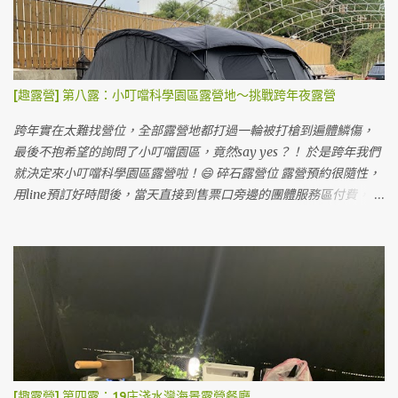
[趣露營] 第八露：小叮噹科學園區露營地～挑戰跨年夜露營
跨年實在太難找營位，全部露營地都打過一輪被打槍到遍體鱗傷，
最後不抱希望的詢問了小叮噹園區，竟然say yes？！ 於是跨年我們
就決定來小叮噹科學園區露營啦！😄 碎石露營位 露營預約很隨性，
用line預訂好時間後，當天直接到售票口旁邊的團體服務區付費，會
有專人處理露營事宜，跟我們說一些注意事項就請我們開出去，從
側門進入露營區。 小叮噹露營區也有雨棚區可以搭，沒客廳帳也不
怕淋雨。 雨棚露營位 小叮噹的露營區蠻大的，一堆護草墊在地上，
但來這邊露營的人不太多。 露天營位，地上有已經鋪好的護草墊 我
們搭在旁邊的碎石區，上面有鋼架。這次露營最慘的就在這裡，因
為搭到一半風太大把帳篷整個吹起來，鋼架的鋼條沒固定整個掉下
來，帳篷就被刺穿很多個洞...如果要搭在碎石區的朋友們要注意。好
處是車可以停帳邊，而且這裡的碎石真的很硬，墊在最下層的底布
都有點受傷～💦 其實他們有提供護草墊可以自行取用，因為我們帳
[趣露營] 第四露：19庄淺水灣海景露營餐廳