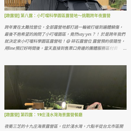
[趣露營] 第八露：小叮噹科學園區露營地～挑戰跨年夜露營
跨年實在太難找營位，全部露營地都打過一輪被打槍到遍體鱗傷，
最後不抱希望的詢問了小叮噹園區，竟然say yes？！ 於是跨年我們
就決定來小叮噹科學園區露營啦！😄 碎石露營位 露營預約很隨性，
用line預訂好時間後，當天直接到售票口旁邊的團體服務區付費，會
有專人處理露營事宜，跟我們說一些注意事項就請我們開出去，從
側門進入露營區。 小叮噹露營區也有雨棚區可以搭，沒客廳帳也不
怕淋雨。 雨棚露營位 小叮噹的露營區蠻大的，一堆護草墊在地上，
但來這邊露營的人不太多。 露天營位，地上有已經鋪好的護草墊 我
們搭在旁邊的碎石區，上面有鋼架。這次露營最慘的就在這裡，因
為搭到一半風太大把帳篷整個吹起來，鋼架的鋼條沒固定整個掉下
來，帳篷就被刺穿很多個洞...如果要搭在碎石區的朋友們要注意。好
處是車可以停帳邊，而且這裡的碎石真的很硬，墊在最下層的底布
都有點受傷～💦 其實他們有提供護草墊可以自行取用，因為我們帳
[趣露營] 第四露：19庄淺水灣海景露營餐廳
太大這次沒用，如果用了應該走起來腳不會這麼痛～😂 風車區 滑雪
場前 搭好帳後，我們到園區參觀，這裡的營位價格包含門票價格所
夜衝三芝的十九庄海景露營區，位於淺水灣，六點半從台北市區開