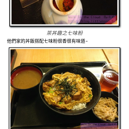
茶丼趣之七味粉
他們家的丼飯搭配七味粉很香很有味道~