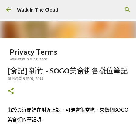
跳到主要內容
Walk In The Cloud
Privacy Terms
發布日期
12月 25, 2023
Who We Are At Walk In The Cloud, we are committed to
[食記] 新竹 - SOGO美食街各攤位筆記
maintaining the trust and confidence of all visitors to
發布日期
8月 01, 2013
our web site. In particular, we want you to know that
Walk In The Cloud is not in the business of selling,
0
renting or trading email lists with other companies and
businesses for marketing purposes. In this Privacy
由於最近開始在附近上課，可能會很常吃，來做個SOGO
Policy, we’ve provided detailed information on when
and why we collect personal information, how we use
美食街的筆記唄~
it, the limited conditions under which we may disclose it
to others, and how we keep it secure. We take your