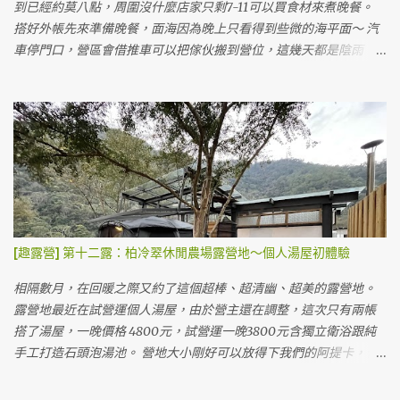
以會看起來比較貴，可是如果早起的話整個小叮噹還沒營業就可以
到已經約莫八點，周圍沒什麼店家只剩7-11可以買食材來煮晚餐。
在園區裡面晃啊晃，好像也是很值得？👀 包含五點關門後，其實也
搭好外帳先來準備晚餐，面海因為晚上只看得到些微的海平面～ 汽
都可以在園區內散步喔！（只是有些設施可能不會開） 光滑雪就玩
車停門口，營區會借推車可以把傢伙搬到營位，這幾天都是陰雨
了超久，一直排隊一直滑。😍😍 滑雪 因為是週末，我們看了一些表
天，只有我們一個帳包場。（好處是可以自己選營位，但是幾乎都
演跟做了黏土，滑了雪逛完了園區後回營地吃晚餐洗澡。 廁所 淋浴
在雨中度過～ＸＤ） 營地的推車，真的不是很好推 😅 本來預訂的是
區 淋浴間 這裡的廁所跟淋浴設備都是流動廁所形式的，但不會覺得
旁邊的B3營位，結果改成A2營位直接面海，太幸福了！！本來想訂
太髒或太臭。 消失的下半身 壁虎人 😏 這個園區預定要用LINE預
結果被訂走才選B區側邊。 B3營位圖 這個營地蠻小的，最多就八個
定，沒有付訂金，現場才繳清露營款項。 露營的費用計算有點複
營位，所以營主也沒打廣告，據說週週都客滿～（但剛好這週末天
雜..... 💦 一晚露營費用1480元/帳 ( 2人)，加人500元/位（含門票，
氣差很多客人延期導致包場的我們～） 我們目前搭的這個是A2，旁
營位費，停車費）。供應110V電源，須自備延長線約10米。3歲以下
邊佔用了A3的桌子曬東西，A3看起來睡帳跟客廳得分開？ A3是黑色
不計費。以上是兩天一夜，如需續露，每人加收300元，再額外加上
墊子的那塊，看起來如果要放很大的帳也有點辛苦😂 B2有完整的雨
營位費450元。有額外贈送下午茶卷一人一份。（但因為時間的關係
棚，一房一廳帳應該ＯＫ（但感覺像是阿提卡這種大帳會掉出來）
[趣露營] 第十二露：柏冷翠休閒農場露營地～個人湯屋初體驗
我們沒吃到，要在下午四點以前去領取） 費用看起來蠻複雜的，但
B1靠近海邊，也有完整的雨遮，長度也可以放一房一廳中等大小的
其實把它想成門票的話，就單純許多了！:) 第一天可以早上就開始
帳 B3與B4營位，都有地墊但沒有雨遮 價格以營地來說偏高，一晚
相隔數月，在回暖之際又約了這個超棒、超清幽、超美的露營地。
搭，隔天拔營只要在下午五點以前就可以了，不用趕在中午喔！所
1500元，夜衝750元。只能用Line聯絡訂位，沒有露營樂跟愛露營
露營地最近在試營運個人湯屋，由於營主還在調整，這次只有兩帳
以等於可以玩園區整整兩天。 整體上這個價格還算可以接受(門票一
的管道，營主人很客氣，我們忘了帶湯勺還跟他借了三天。 0_0a 這
搭了湯屋，一晚價格 4800元，試營運一晚3800元含獨立衛浴跟純
天大人380元、小孩350元)，網路上說晚上會有飛機飛過的聲音是
是我們第二次搭限量版黑色阿提卡，越來越熟練，兩個人約莫30分
手工打造石頭泡湯池。 營地大小剛好可以放得下我們的阿提卡，但
真...
鐘就有個雛形，1小時就差不多快完成。 這個營地最大的營位也快塞
要橫著搭。車可以停在旁邊，下裝備也很方便。 車停側邊，可以看
不下我們的帳～囧 A2營位搭帳後背面，我們的睡帳掉出地墊了 😅
到自己燒熱水的爐子與柴火 獨立衛浴洗手台在外側（等同廚房洗手