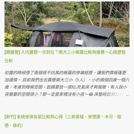
A2營位側面，前面已經極限，再往前就要搭到步道了ＸＤ KZM阿提
槽） 獨立湯池 柴火燒的時候要注意溫度計，當大於60度時就要打開
卡的尺寸大概是3.6mx6.1m，我們的睡帳最後會有點掉出地墊，不過
柴室通風，低溫的時候要關起來可以加速加熱速度，不過因為是柴
不影響睡覺。寬度上真的很剛好，差點就要超過地墊跟雨遮柱，如
燒，水溫難免難控制，淋浴間使用水的時候要小心溫度。（如果外
果比阿提卡寬的客廳帳可能會被擠到。 第一天晚餐，簡單加熱香腸
面水溫60度的時候，裡面水也是60度水在調整） 營主主張讓大家自
炒飯跟加熱阿桐阿寶四神湯當晚餐。（在車上已經餓到不行吃了粽
己燒柴，自己泡湯自己燒～自己洗澡自己努力～所以要耐心燒大概
子） 夜衝晚餐隨便吃 帳內看電影解析度跟亮度都還算不錯 晚上喝酒
兩小時左右才夠泡湯。 因為試營運，營主有請小編幫忙燒柴的我
看電影，Q3投影機真的很實惠，3500元也堪用了，布幕直接用賣家
們，很幸福的做做樣子就可以泡湯，之後來可能就要認命了（？）
[趣露營] 入坑露營一次到位？兩大三小帳篷比較與推薦～心路歷程
送的。 半夜睡覺，直接聽海浪與雨聲度過，道路飆車聲沒有想像中
每個獨立湯屋營位都有雨遮，帳比較小的話不用怕收濕帳 一房一廳
分析
的大聲（可能是因為下雨？） 第二天早晨雨停，營主的貓貓跑來撒
阿提卡帳要橫的搭才搭得下 搭起來的感覺還不錯，有一半在採光罩
嬌，硬是在帳篷晃啊晃不走，最後被我們抱回它家。ＸＤ 直接海景
下，地上都有棧板 白天可以把沙發放在外面，享受山林的美好與大
初露的時候借了兩個很不抗風的帳篷的慘痛經歷，讓我們買帳篷更
第一排 💞 雖然天氣陰陰的，但是海景還是很療癒，這裡是步道旁
甲溪的溪流聲。 視野優美的獨立湯屋營位 這個營位4800元一個晚上
加謹慎。 目前我們出去露營兩大三小（5人），小的兩個四歲一個六
邊，所以可以看到很多人走來走去。 營位前庭全景大概是這樣 早上
其實很划算，與飯店不同的是我們真的是整天都在這裡，不僅僅睡
歲，考慮到睡帳空間，起碼要放一張XL充氣床才夠寬敞，有人說小
雨停天...
覺的時間在營位，白天看溪流，晚上泡湯看星星真的很幸福。 天氣
孩需要的空間很小？那一定是家裡沒有小孩～😂 床墊睡起來2/3都是
晴廚房放外面 草地營位很多 草地營位也有文青洗手台 美麗的大甲溪
給三個小孩睡，兩個大人都只能窩在小小的1/3...... 他們翻身亂踢的程
景 湖景 這裡園區有很多五葉松，有山有水有樹，景色優美。 洗手間
度真的很難控制～ＸＤ 有時候妹妹被擠到床邊還會生氣～卑微的我
蠻多間，用起來也很乾淨。 蹲式馬桶 淋浴間 淋浴間很多間，但熱水
們一定要買放得下XL的帳篷。（不然我覺得我要去睡帳篷外了😒）
[新竹] 系統傢俱各家比較與心得（三商美福、安德康、木可、歐
如果太多帳會來不及燒，建議來這邊的可以盡量下午就先洗澡，以
在考慮睡帳跟客廳分開買還是一起，有幾個考量是...我們的小孩都偏
德、綠的）
免晚上沒水洗澡（有些人會因為這樣給負評），但其實是因為先天
小，如果真的天氣不好，一房一廳帳可以直接躲在裡面，加上現在