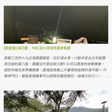
側門進入露營區。 小叮噹露營區也有雨棚區可以搭，沒客廳帳也不
怕淋雨。 雨棚露營位 小叮噹的露營區蠻大的，一堆護草墊在地上，
但來這邊露營的人不太多。 露天營位，地上有已經鋪好的護草墊 我
們搭在旁邊的碎石區，上面有鋼架。這次露營最慘的就在這裡，因
為搭到一半風太大把帳篷整個吹起來，鋼架的鋼條沒固定整個掉下
來，帳篷就被刺穿很多個洞...如果要搭在碎石區的朋友們要注意。好
處是車可以停帳邊，而且這裡的碎石真的很硬，墊在最下層的底布
都有點受傷～💦 其實他們有提供護草墊可以自行取用，因為我們帳
[趣露營] 第四露：19庄淺水灣海景露營餐廳
太大這次沒用，如果用了應該走起來腳不會這麼痛～😂 風車區 滑雪
場前 搭好帳後，我們到園區參觀，這裡的營位價格包含門票價格所
夜衝三芝的十九庄海景露營區，位於淺水灣，六點半從台北市區開
以會看起來比較貴，可是如果早起的話整個小叮噹還沒營業就可以
到已經約莫八點，周圍沒什麼店家只剩7-11可以買食材來煮晚餐。
在園區裡面晃啊晃，好像也是很值得？👀 包含五點關門後，其實也
搭好外帳先來準備晚餐，面海因為晚上只看得到些微的海平面～ 汽
都可以在園區內散步喔！（只是有些設施可能不會開） 光滑雪就玩
車停門口，營區會借推車可以把傢伙搬到營位，這幾天都是陰雨
了超久，一直排隊一直滑。😍😍 滑雪 因為是週末，我們看了一些表
天，只有我們一個帳包場。（好處是可以自己選營位，但是幾乎都
演跟做了黏土，滑了雪逛完了園區後回營地吃晚餐洗澡。 廁所 淋浴
在雨中度過～ＸＤ） 營地的推車，真的不是很好推 😅 本來預訂的是
區 淋浴間 這裡的廁所跟淋浴設備都是流動廁所形式的，但不會覺得
旁邊的B3營位，結果改成A2營位直接面海，太幸福了！！本來想訂
太髒或太臭。 消失的下半身 壁虎人 😏 這個園區預定要用LINE預
結果被訂走才選B區側邊。 B3營位圖 這個營地蠻小的，最多就八個
定，沒有付訂金，現場才繳清露營款項。 露營的費用計算有點複
營位，所以營主也沒打廣告，據說週週都客滿～（但剛好這週末天
雜..... 💦 一晚露營費用1480元/帳 ( 2人)，加人500元/位（含門票，