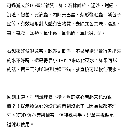
可過濾大於0.5微米雜質，如：石棉纖維、泥沙、鐵鏽、
沉渣、黴菌、賈滴蟲、內阿米巴蟲、梨形鞭毛蟲、隱包子
蟲等，有效吸附對人體有害物質，去除異色異味、混濁、
氯、氯胺、藻類、氧化鐵、氧化硫、氧化錳...等。
看起來好像很厲害，乾淨是乾淨，不過我還是覺得煮出來
的水不好喝，還是得靠小BRITA來軟化硬水。如果可以
的話，買三管的逆滲透也還不錯，就直接可以軟化硬水。
回到正題，打開流理臺下櫃，舊的濾心看起來也沒很
髒？！提示換濾心的燈已經閃到沒電了.....因為我都不理
它。XDD 濾心旁邊還有一個特殊板手，是拿來拆裝第一
道濾心使用。