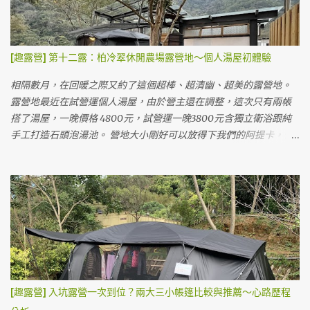
氣差很多客人延期導致包場的我們～） 我們目前搭的這個是A2，旁
營位費，停車費）。供應110V電源，須自備延長線約10米。3歲以下
邊佔用了A3的桌子曬東西，A3看起來睡帳跟客廳得分開？ A3是黑色
不計費。以上是兩天一夜，如需續露，每人加收300元，再額外加上
墊子的那塊，看起來如果要放很大的帳也有點辛苦😂 B2有完整的雨
營位費450元。有額外贈送下午茶卷一人一份。（但因為時間的關係
棚，一房一廳帳應該ＯＫ（但感覺像是阿提卡這種大帳會掉出來）
[趣露營] 第十二露：柏冷翠休閒農場露營地～個人湯屋初體驗
我們沒吃到，要在下午四點以前去領取） 費用看起來蠻複雜的，但
B1靠近海邊，也有完整的雨遮，長度也可以放一房一廳中等大小的
其實把它想成門票的話，就單純許多了！:) 第一天可以早上就開始
帳 B3與B4營位，都有地墊但沒有雨遮 價格以營地來說偏高，一晚
相隔數月，在回暖之際又約了這個超棒、超清幽、超美的露營地。
搭，隔天拔營只要在下午五點以前就可以了，不用趕在中午喔！所
1500元，夜衝750元。只能用Line聯絡訂位，沒有露營樂跟愛露營
露營地最近在試營運個人湯屋，由於營主還在調整，這次只有兩帳
以等於可以玩園區整整兩天。 整體上這個價格還算可以接受(門票一
的管道，營主人很客氣，我們忘了帶湯勺還跟他借了三天。 0_0a 這
搭了湯屋，一晚價格 4800元，試營運一晚3800元含獨立衛浴跟純
天大人380元、小孩350元)，網路上說晚上會有飛機飛過的聲音是
是我們第二次搭限量版黑色阿提卡，越來越熟練，兩個人約莫30分
手工打造石頭泡湯池。 營地大小剛好可以放得下我們的阿提卡，但
真...
鐘就有個雛形，1小時就差不多快完成。 這個營地最大的營位也快塞
要橫著搭。車可以停在旁邊，下裝備也很方便。 車停側邊，可以看
不下我們的帳～囧 A2營位搭帳後背面，我們的睡帳掉出地墊了 😅
到自己燒熱水的爐子與柴火 獨立衛浴洗手台在外側（等同廚房洗手
A2營位側面，前面已經極限，再往前就要搭到步道了ＸＤ KZM阿提
槽） 獨立湯池 柴火燒的時候要注意溫度計，當大於60度時就要打開
卡的尺寸大概是3.6mx6.1m，我們的睡帳最後會有點掉出地墊，不過
柴室通風，低溫的時候要關起來可以加速加熱速度，不過因為是柴
不影響睡覺。寬度上真的很剛好，差點就要超過地墊跟雨遮柱，如
燒，水溫難免難控制，淋浴間使用水的時候要小心溫度。（如果外
果比阿提卡寬的客廳帳可能會被擠到。 第一天晚餐，簡單加熱香腸
面水溫60度的時候，裡面水也是60度水在調整） 營主主張讓大家自
炒飯跟加熱阿桐阿寶四神湯當晚餐。（在車上已經餓到不行吃了粽
己燒柴，自己泡湯自己燒～自己洗澡自己努力～所以要耐心燒大概
子） 夜衝晚餐隨便吃 帳內看電影解析度跟亮度都還算不錯 晚上喝酒
兩小時左右才夠泡湯。 因為試營運，營主有請小編幫忙燒柴的我
看電影，Q3投影機真的很實惠，3500元也堪用了，布幕直接用賣家
們，很幸福的做做樣子就可以泡湯，之後來可能就要認命了（？）
[趣露營] 入坑露營一次到位？兩大三小帳篷比較與推薦～心路歷程
送的。 半夜睡覺，直接聽海浪與雨聲度過，道路飆車聲沒有想像中
每個獨立湯屋營位都有雨遮，帳比較小的話不用怕收濕帳 一房一廳