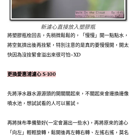
新濾心直接放入塑膠瓶
將塑膠瓶栓回去，先稍微鬆鬆的，「慢慢」開一點點水，
將空氣擠出後再拴緊，特別注意的是真的要慢慢開，開太
快因為沒拴緊會溢出來很可怕~XD
更換愛惠浦濾心 S-100
先將淨水器水源源頭的開關關起來，不關起來會邊換邊像
噴水池，想試試看的人可以嘗試。
再將抹布準備墊好(一定會漏出一些水)，再將原來的濾心
「向左」輕輕旋轉，鬆開後再左轉右轉、左搖右搖，莫名