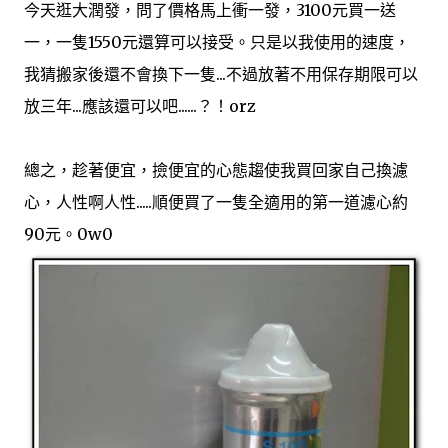
今天逛大潤發，問了價格馬上衝一發，3100元買一送
privacy seriously and take measures to provide all
visitors and users of Walk In The Cloud with a safe and
一，一隻1550元還算可以接受。只是以我使用的速度，
secure environment. Cookies Walk In The Cloud may
我猜搬家後還不會換下一隻...不過放著不用保存期限可以
set and access Walk In The Cloud cookies on your
放三年...應該還可以吧......？！orz
computer. Cookies are used to provide our system with
the basic information to provide the services you are
requesting. Cookies can be cleared at any time from
總之，趁著便宜，撿便宜的心態趨使我買回家自己換濾
your internet browser settings. Google Analytics
心，人性啊人性.....順便買了一隻全適用的第一道濾心約
When someone v...
90元。0w0