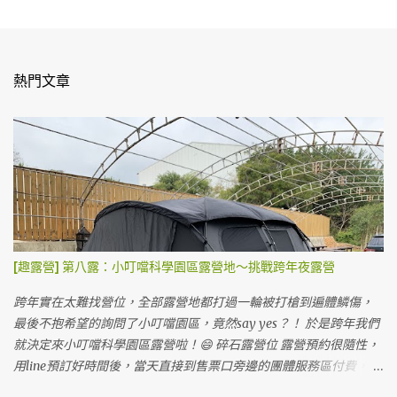
張
貼
留
言
熱門文章
[趣露營] 第八露：小叮噹科學園區露營地～挑戰跨年夜露營
跨年實在太難找營位，全部露營地都打過一輪被打槍到遍體鱗傷，
最後不抱希望的詢問了小叮噹園區，竟然say yes？！ 於是跨年我們
就決定來小叮噹科學園區露營啦！😄 碎石露營位 露營預約很隨性，
用line預訂好時間後，當天直接到售票口旁邊的團體服務區付費，會
有專人處理露營事宜，跟我們說一些注意事項就請我們開出去，從