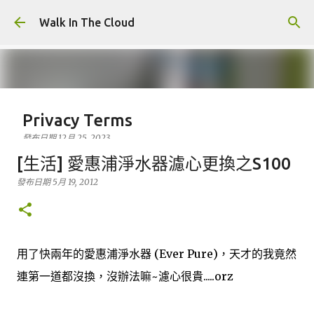
跳到主要內容
Walk In The Cloud
Privacy Terms
發布日期
12月 25, 2023
Who We Are At Walk In The Cloud, we are committed to
[生活] 愛惠浦淨水器濾心更換之S100
maintaining the trust and confidence of all visitors to
發布日期
5月 19, 2012
our web site. In particular, we want you to know that
Walk In The Cloud is not in the business of selling,
0
renting or trading email lists with other companies and
businesses for marketing purposes. In this Privacy
用了快兩年的愛惠浦淨水器 (Ever Pure)，天才的我竟然
Policy, we’ve provided detailed information on when
and why we collect personal information, how we use
連第一道都沒換，沒辦法嘛~濾心很貴.....orz
it, the limited conditions under which we may disclose it
to others, and how we keep it secure. We take your