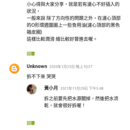
小心得與大家分享，就是若有濾心不好插入的
狀況，
一般來說 除了方向性的問題之外，在濾心頂部
的O形環週圍圖上一些食用油(濾心頂部的黑色
箱皮圈)
這樣比較潤滑 繪比較好督進去喔。
回覆
Unknown
2020年1月23日 晚上10:57
拆不下來 哭哭
黃小月
2021年11月29日 下午5:48
拆之前要先把水源關掉，然後把水流
乾，就會很好拆喔！
回覆