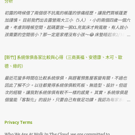
分析
的大聲（可能是因為下雨？） 第二天早晨雨停，營主的貓貓跑來撒
阿提卡帳要橫的搭才搭得下 搭起來的感覺還不錯，有一半在採光罩
嬌，硬是在帳篷晃啊晃不走，最後被我們抱回它家。ＸＤ 直接海景
下，地上都有棧板 白天可以把沙發放在外面，享受山林的美好與大
初露的時候借了兩個很不抗風的帳篷的慘痛經歷，讓我們買帳篷更
第一排 💞 雖然天氣陰陰的，但是海景還是很療癒，這裡是步道旁
甲溪的溪流聲。 視野優美的獨立湯屋營位 這個營位4800元一個晚上
加謹慎。 目前我們出去露營兩大三小（5人），小的兩個四歲一個六
邊，所以可以看到很多人走來走去。 營位前庭全景大概是這樣 早上
其實很划算，與飯店不同的是我們真的是整天都在這裡，不僅僅睡
歲，考慮到睡帳空間，起碼要放一張XL充氣床才夠寬敞，有人說小
雨停天...
覺的時間在營位，白天看溪流，晚上泡湯看星星真的很幸福。 天氣
孩需要的空間很小？那一定是家裡沒有小孩～😂 床墊睡起來2/3都是
晴廚房放外面 草地營位很多 草地營位也有文青洗手台 美麗的大甲溪
給三個小孩睡，兩個大人都只能窩在小小的1/3...... 他們翻身亂踢的程
景 湖景 這裡園區有很多五葉松，有山有水有樹，景色優美。 洗手間
度真的很難控制～ＸＤ 有時候妹妹被擠到床邊還會生氣～卑微的我
蠻多間，用起來也很乾淨。 蹲式馬桶 淋浴間 淋浴間很多間，但熱水
們一定要買放得下XL的帳篷。（不然我覺得我要去睡帳篷外了😒）
[新竹] 系統傢俱各家比較與心得（三商美福、安德康、木可、歐
如果太多帳會來不及燒，建議來這邊的可以盡量下午就先洗澡，以
在考慮睡帳跟客廳分開買還是一起，有幾個考量是...我們的小孩都偏
德、綠的）
免晚上沒水洗澡（有些人會因為這樣給負評），但其實是因為先天
小，如果真的天氣不好，一房一廳帳可以直接躲在裡面，加上現在
上這邊沒有天然氣管，要輸送天然氣很困難，目前電力燒的速度供
冬天真的比較暖和，後來我們還是針對一房一廳帳看。 另外，如果
最近花蠻多時間在比較系統傢俱，與趕著預售屋客變有關，不過也
應三四十帳難免沒辦法跟上，還是建議露友能分散洗澡時間。 梳妝
一次就搭好也是挺方便的，不用分兩帳搭，光搞小孩就來不及了...
因此了解不少。以往都覺得系統傢俱較死板、無造型、設計。但這
台 硬體設備在上一篇文章 第六露：柏冷翠休閒農場～五星級庭園享
（不知道為什麼常常有人會在最緊急時候想尿尿...😅） 一開始長輩
次的經驗，讓我對系統傢俱有較不一樣的感覺。 其實，系統傢俱是
受露營週末 也都有分享，上次是泡大眾池，這次是泡湯屋。 泡湯池
推薦Coleman跟Snowpeak，畢竟大牌子還是比較有保障，不管是防
個蠻能「客製化」的設計，只要自己有做足功課，我認為每家系統
抬頭就可以看到星星，邊泡湯邊看星星，適合情侶家庭一起來享
風還是防水都比較安心。不過一房一廳帳價格真的不便宜，這兩大
傢俱都可以達到客戶喜好的風格、效果，而它們相較於木工親民的
受。因為池子是半露天的所以介意的話可以穿泳衣泡，不介意可以
家如果要買到五人帳，真的空間足夠的有考慮Coleman CC3跟
價格真的會讓人感動落淚。 我自己的感覺是，大家（如：綠的、三
自己裸湯～ＸＤ 泡到全身都熱呼呼 泡湯抬頭就滿天星斗 這個營地到
SP671，這兩帳價格大約都落在47000左右。 Coleman CC3 很喜歡
商美福）的系統傢俱在聘請設計師上，較有經驗也較有獨特見解，
Privacy Terms
處都擺放預備用的木柴，但 千萬 不要 拿去自己燒，紅字很重要一定
的部分是他可以掛雙內帳，如果長輩一起露營，可以不用額外再準
而且空間規劃較熟練，比較抓得到客戶的喜好與需求，當然價格較
要注意 因為這些木柴都是營主辛辛苦苦準備要給大...
Who We Are At Walk In The Cloud, we are committed to