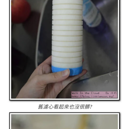
舊濾心看起來也沒很髒?