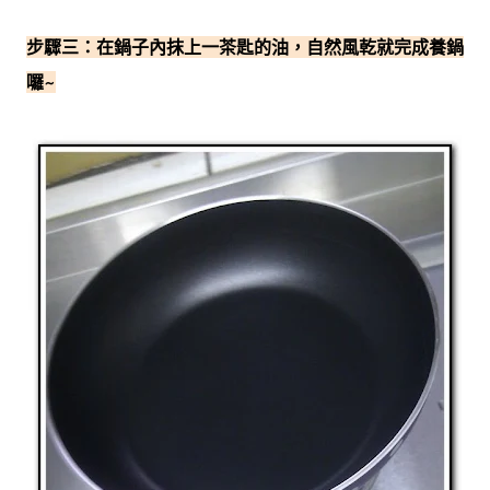
步驟三：在鍋子內抹上一茶匙的油，自然風乾就完成養鍋
囉~