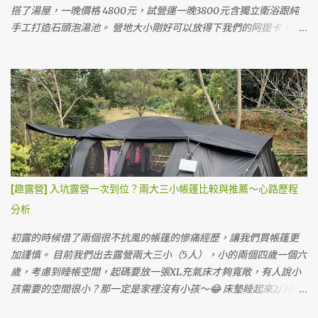
以等於可以玩園區整整兩天。 整體上這個價格還算可以接受(門票一
的管道，營主人很客氣，我們忘了帶湯勺還跟他借了三天。 0_0a 這
搭了湯屋，一晚價格 4800元，試營運一晚3800元含獨立衛浴跟純
天大人380元、小孩350元)，網路上說晚上會有飛機飛過的聲音是
是我們第二次搭限量版黑色阿提卡，越來越熟練，兩個人約莫30分
手工打造石頭泡湯池。 營地大小剛好可以放得下我們的阿提卡，但
真...
鐘就有個雛形，1小時就差不多快完成。 這個營地最大的營位也快塞
要橫著搭。車可以停在旁邊，下裝備也很方便。 車停側邊，可以看
不下我們的帳～囧 A2營位搭帳後背面，我們的睡帳掉出地墊了 😅
到自己燒熱水的爐子與柴火 獨立衛浴洗手台在外側（等同廚房洗手
A2營位側面，前面已經極限，再往前就要搭到步道了ＸＤ KZM阿提
槽） 獨立湯池 柴火燒的時候要注意溫度計，當大於60度時就要打開
卡的尺寸大概是3.6mx6.1m，我們的睡帳最後會有點掉出地墊，不過
柴室通風，低溫的時候要關起來可以加速加熱速度，不過因為是柴
不影響睡覺。寬度上真的很剛好，差點就要超過地墊跟雨遮柱，如
燒，水溫難免難控制，淋浴間使用水的時候要小心溫度。（如果外
果比阿提卡寬的客廳帳可能會被擠到。 第一天晚餐，簡單加熱香腸
面水溫60度的時候，裡面水也是60度水在調整） 營主主張讓大家自
炒飯跟加熱阿桐阿寶四神湯當晚餐。（在車上已經餓到不行吃了粽
己燒柴，自己泡湯自己燒～自己洗澡自己努力～所以要耐心燒大概
子） 夜衝晚餐隨便吃 帳內看電影解析度跟亮度都還算不錯 晚上喝酒
兩小時左右才夠泡湯。 因為試營運，營主有請小編幫忙燒柴的我
看電影，Q3投影機真的很實惠，3500元也堪用了，布幕直接用賣家
們，很幸福的做做樣子就可以泡湯，之後來可能就要認命了（？）
[趣露營] 入坑露營一次到位？兩大三小帳篷比較與推薦～心路歷程
送的。 半夜睡覺，直接聽海浪與雨聲度過，道路飆車聲沒有想像中
每個獨立湯屋營位都有雨遮，帳比較小的話不用怕收濕帳 一房一廳
分析
的大聲（可能是因為下雨？） 第二天早晨雨停，營主的貓貓跑來撒
阿提卡帳要橫的搭才搭得下 搭起來的感覺還不錯，有一半在採光罩
嬌，硬是在帳篷晃啊晃不走，最後被我們抱回它家。ＸＤ 直接海景
下，地上都有棧板 白天可以把沙發放在外面，享受山林的美好與大
初露的時候借了兩個很不抗風的帳篷的慘痛經歷，讓我們買帳篷更
第一排 💞 雖然天氣陰陰的，但是海景還是很療癒，這裡是步道旁
甲溪的溪流聲。 視野優美的獨立湯屋營位 這個營位4800元一個晚上
加謹慎。 目前我們出去露營兩大三小（5人），小的兩個四歲一個六
邊，所以可以看到很多人走來走去。 營位前庭全景大概是這樣 早上
其實很划算，與飯店不同的是我們真的是整天都在這裡，不僅僅睡
歲，考慮到睡帳空間，起碼要放一張XL充氣床才夠寬敞，有人說小
雨停天...
覺的時間在營位，白天看溪流，晚上泡湯看星星真的很幸福。 天氣
孩需要的空間很小？那一定是家裡沒有小孩～😂 床墊睡起來2/3都是
晴廚房放外面 草地營位很多 草地營位也有文青洗手台 美麗的大甲溪
給三個小孩睡，兩個大人都只能窩在小小的1/3...... 他們翻身亂踢的程
景 湖景 這裡園區有很多五葉松，有山有水有樹，景色優美。 洗手間