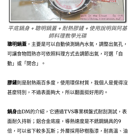
平底鍋身 + 聰明鍋蓋 + 耐熱膠鏟 + 使用說明與阿基
師料理教學光碟
聰明鍋蓋
，主要是可以自動偵測鍋內水氣，調整出氣孔，
可讓食物悶熟亦可依照料理方式去調節出氣，可選「自
動」或「閉合」。
膠鏟
則是耐熱兩百多度，使用環保材質，我個人是覺得沒
甚麼特別，不過表面夠大，所以翻面挺好用的。
鍋身
由DM的介紹，它通過TVS專業棋盤式耐刮測試，表
面耐久持新；鋁合金底座，導熱速度是不銹鋼鍋具的9
倍，可以省下較多瓦斯；外層採用矽樹脂漆，耐高溫、油