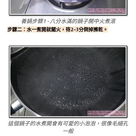
養鍋步驟1 - 八分水滿的鍋子開中火煮滾
步驟二：水一煮開就關火，待2~3分倒掉擦乾。
這個鍋子的水煮開會有可愛的小泡泡，很像毛細孔
一般