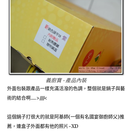
義廚寶 - 產品內裝
外面包裝跟產品一樣充滿活潑的色調，整個就是鍋子與藝
術的結合啊......>////<
這個鍋子打很大的就是阿基師(一個有名國宴御廚師父)推
薦，連盒子外面都有他的照片~XD