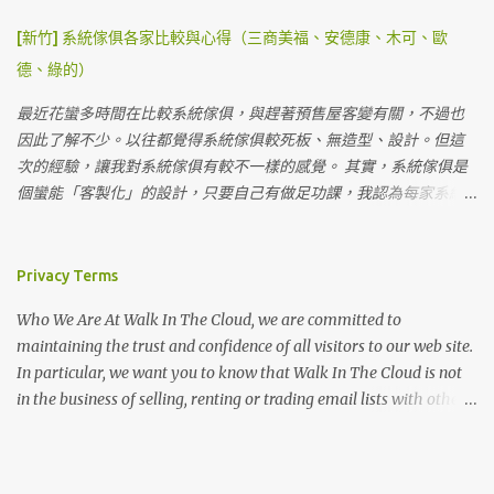
度真的很難控制～ＸＤ 有時候妹妹被擠到床邊還會生氣～卑微的我
蠻多間，用起來也很乾淨。 蹲式馬桶 淋浴間 淋浴間很多間，但熱水
們一定要買放得下XL的帳篷。（不然我覺得我要去睡帳篷外了😒）
[新竹] 系統傢俱各家比較與心得（三商美福、安德康、木可、歐
如果太多帳會來不及燒，建議來這邊的可以盡量下午就先洗澡，以
在考慮睡帳跟客廳分開買還是一起，有幾個考量是...我們的小孩都偏
德、綠的）
免晚上沒水洗澡（有些人會因為這樣給負評），但其實是因為先天
小，如果真的天氣不好，一房一廳帳可以直接躲在裡面，加上現在
上這邊沒有天然氣管，要輸送天然氣很困難，目前電力燒的速度供
冬天真的比較暖和，後來我們還是針對一房一廳帳看。 另外，如果
最近花蠻多時間在比較系統傢俱，與趕著預售屋客變有關，不過也
應三四十帳難免沒辦法跟上，還是建議露友能分散洗澡時間。 梳妝
一次就搭好也是挺方便的，不用分兩帳搭，光搞小孩就來不及了...
因此了解不少。以往都覺得系統傢俱較死板、無造型、設計。但這
台 硬體設備在上一篇文章 第六露：柏冷翠休閒農場～五星級庭園享
（不知道為什麼常常有人會在最緊急時候想尿尿...😅） 一開始長輩
次的經驗，讓我對系統傢俱有較不一樣的感覺。 其實，系統傢俱是
受露營週末 也都有分享，上次是泡大眾池，這次是泡湯屋。 泡湯池
推薦Coleman跟Snowpeak，畢竟大牌子還是比較有保障，不管是防
個蠻能「客製化」的設計，只要自己有做足功課，我認為每家系統
抬頭就可以看到星星，邊泡湯邊看星星，適合情侶家庭一起來享
風還是防水都比較安心。不過一房一廳帳價格真的不便宜，這兩大
傢俱都可以達到客戶喜好的風格、效果，而它們相較於木工親民的
受。因為池子是半露天的所以介意的話可以穿泳衣泡，不介意可以
家如果要買到五人帳，真的空間足夠的有考慮Coleman CC3跟
價格真的會讓人感動落淚。 我自己的感覺是，大家（如：綠的、三
自己裸湯～ＸＤ 泡到全身都熱呼呼 泡湯抬頭就滿天星斗 這個營地到
SP671，這兩帳價格大約都落在47000左右。 Coleman CC3 很喜歡
商美福）的系統傢俱在聘請設計師上，較有經驗也較有獨特見解，
Privacy Terms
處都擺放預備用的木柴，但 千萬 不要 拿去自己燒，紅字很重要一定
的部分是他可以掛雙內帳，如果長輩一起露營，可以不用額外再準
而且空間規劃較熟練，比較抓得到客戶的喜好與需求，當然價格較
要注意 因為這些木柴都是營主辛辛苦苦準備要給大...
Who We Are At Walk In The Cloud, we are committed to
備一帳蠻方便的，然後CC3有側門當掛雙內帳，中間還有一個空間可
高。 小家（如：木可、安德康等）的系統傢俱最大好處在於價格親
maintaining the trust and confidence of all visitors to our web site.
以提供行走。本來有考慮 Coleman TOUGH SCREEN 2-ROOM
民，但設計師如果也願意用心，做出來的作品一定不輸大的。前提
In particular, we want you to know that Walk In The Cloud is not
MDX+，但後來比較了一下布料，真的跟CC3紮實度有差。 CC3一直
是，客戶自己必須明白自己要的是甚麼？喜好？需求？風格.......等。
in the business of selling, renting or trading email lists with other
是我們看的首選，唯一缺點就是價格。 😅 在繼續找帳篷的途中，我
companies and businesses for marketing purposes. In this Privacy
們去了早點名跟悠遊戶外，早點名看到了真命天子CC3，在悠遊戶外
Policy, we’ve provided detailed information on when and why we
認識了KZM，價格比起來確實親民不少。以我們的需求，彩繪天空
collect personal information, how we use it, the limited conditions
4D才能擁有跟CC3差不多的活動空間。4D是屬於黑膠內裡，白天可