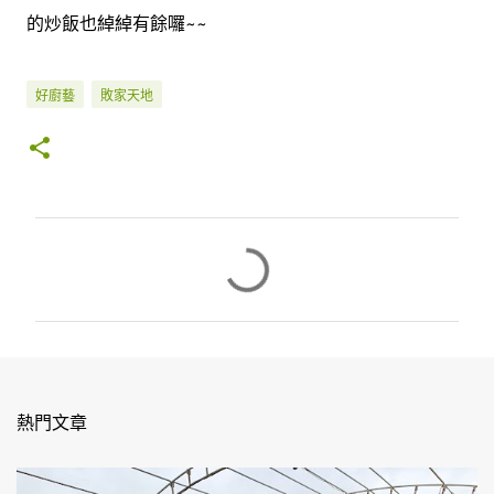
的炒飯也綽綽有餘囉~~
好廚藝
敗家天地
留
言
熱門文章