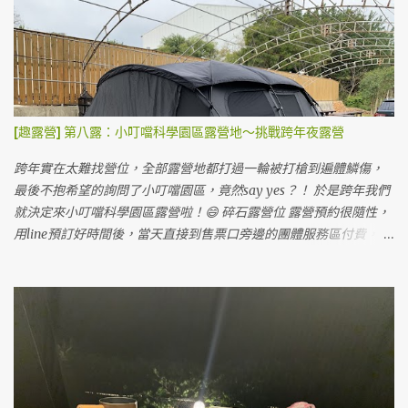
[趣露營] 第八露：小叮噹科學園區露營地～挑戰跨年夜露營
跨年實在太難找營位，全部露營地都打過一輪被打槍到遍體鱗傷，
最後不抱希望的詢問了小叮噹園區，竟然say yes？！ 於是跨年我們
就決定來小叮噹科學園區露營啦！😄 碎石露營位 露營預約很隨性，
用line預訂好時間後，當天直接到售票口旁邊的團體服務區付費，會
有專人處理露營事宜，跟我們說一些注意事項就請我們開出去，從
側門進入露營區。 小叮噹露營區也有雨棚區可以搭，沒客廳帳也不
怕淋雨。 雨棚露營位 小叮噹的露營區蠻大的，一堆護草墊在地上，
但來這邊露營的人不太多。 露天營位，地上有已經鋪好的護草墊 我
們搭在旁邊的碎石區，上面有鋼架。這次露營最慘的就在這裡，因
為搭到一半風太大把帳篷整個吹起來，鋼架的鋼條沒固定整個掉下
來，帳篷就被刺穿很多個洞...如果要搭在碎石區的朋友們要注意。好