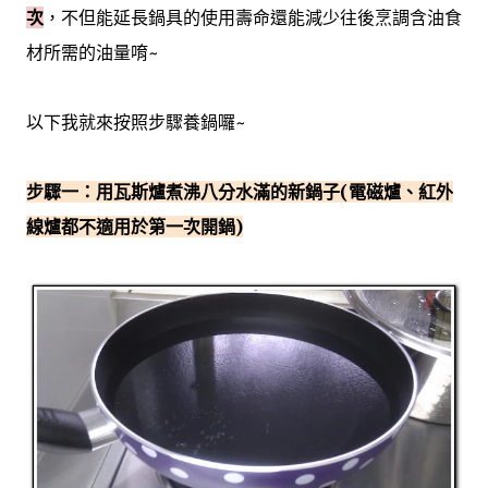
次
，不但能延長鍋具的使用壽命還能減少往後烹調含油食
材所需的油量唷~
以下我就來按照步驟養鍋囉~
步驟一：用瓦斯爐煮沸八分水滿的新鍋子(電磁爐、紅外
線爐都不適用於第一次開鍋)