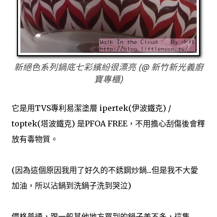
新絕色系列鍋底七彩繽紛很漂亮 (@ 新竹新光義廚
寶專櫃)
它是用TVS專利易潔塗層 ipertek(伊波鐵克) /
toptek(塔波鐵克) 是PFOA FREE，不用擔心刮傷後會釋
放有毒物質。
(因為這個原因我用了好久的不銹鋼炒鍋...但是我不大愛
加油，所以沾鍋到洗鍋子洗到哭泣)
價格普通，跟一般其他地方買到的鍋子差不多，這隻