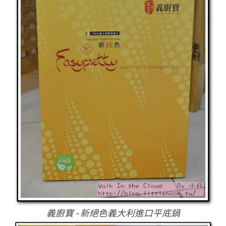
義廚寶 - 新絕色義大利進口平底鍋