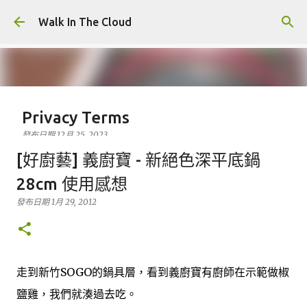
跳到主要內容
Walk In The Cloud
Privacy Terms
發布日期
12月 25, 2023
Who We Are At Walk In The Cloud, we are committed to
[好廚藝] 義廚寶 - 新絕色深平底鍋
maintaining the trust and confidence of all visitors to
28cm 使用感想
our web site. In particular, we want you to know that
發布日期
Walk In The Cloud is not in the business of selling,
1月 29, 2012
0
renting or trading email lists with other companies and
businesses for marketing purposes. In this Privacy
Policy, we’ve provided detailed information on when
and why we collect personal information, how we use
走到新竹SOGO的鍋具層，看到義廚寶有廚師在示範做椒
it, the limited conditions under which we may disclose it
鹽雞，我們就湊過去吃。
to others, and how we keep it secure. We take your