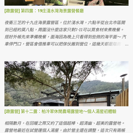
處是車可以停帳邊，而且這裡的碎石真的很硬，墊在最下層的底布
都有點受傷～💦 其實他們有提供護草墊可以自行取用，因為我們帳
[趣露營] 第四露：19庄淺水灣海景露營餐廳
太大這次沒用，如果用了應該走起來腳不會這麼痛～😂 風車區 滑雪
場前 搭好帳後，我們到園區參觀，這裡的營位價格包含門票價格所
夜衝三芝的十九庄海景露營區，位於淺水灣，六點半從台北市區開
以會看起來比較貴，可是如果早起的話整個小叮噹還沒營業就可以
到已經約莫八點，周圍沒什麼店家只剩7-11可以買食材來煮晚餐。
在園區裡面晃啊晃，好像也是很值得？👀 包含五點關門後，其實也
搭好外帳先來準備晚餐，面海因為晚上只看得到些微的海平面～ 汽
都可以在園區內散步喔！（只是有些設施可能不會開） 光滑雪就玩
車停門口，營區會借推車可以把傢伙搬到營位，這幾天都是陰雨
了超久，一直排隊一直滑。😍😍 滑雪 因為是週末，我們看了一些表
天，只有我們一個帳包場。（好處是可以自己選營位，但是幾乎都
演跟做了黏土，滑了雪逛完了園區後回營地吃晚餐洗澡。 廁所 淋浴
在雨中度過～ＸＤ） 營地的推車，真的不是很好推 😅 本來預訂的是
區 淋浴間 這裡的廁所跟淋浴設備都是流動廁所形式的，但不會覺得
旁邊的B3營位，結果改成A2營位直接面海，太幸福了！！本來想訂
太髒或太臭。 消失的下半身 壁虎人 😏 這個園區預定要用LINE預
結果被訂走才選B區側邊。 B3營位圖 這個營地蠻小的，最多就八個
定，沒有付訂金，現場才繳清露營款項。 露營的費用計算有點複
營位，所以營主也沒打廣告，據說週週都客滿～（但剛好這週末天
雜..... 💦 一晚露營費用1480元/帳 ( 2人)，加人500元/位（含門票，
氣差很多客人延期導致包場的我們～） 我們目前搭的這個是A2，旁
營位費，停車費）。供應110V電源，須自備延長線約10米。3歲以下
邊佔用了A3的桌子曬東西，A3看起來睡帳跟客廳得分開？ A3是黑色
不計費。以上是兩天一夜，如需續露，每人加收300元，再額外加上
墊子的那塊，看起來如果要放很大的帳也有點辛苦😂 B2有完整的雨
營位費450元。有額外贈送下午茶卷一人一份。（但因為時間的關係
棚，一房一廳帳應該ＯＫ（但感覺像是阿提卡這種大帳會掉出來）
[趣露營] 第十二露：柏冷翠休閒農場露營地～個人湯屋初體驗
我們沒吃到，要在下午四點以前去領取） 費用看起來蠻複雜的，但
B1靠近海邊，也有完整的雨遮，長度也可以放一房一廳中等大小的
其實把它想成門票的話，就單純許多了！:) 第一天可以早上就開始
帳 B3與B4營位，都有地墊但沒有雨遮 價格以營地來說偏高，一晚
相隔數月，在回暖之際又約了這個超棒、超清幽、超美的露營地。
搭，隔天拔營只要在下午五點以前就可以了，不用趕在中午喔！所
1500元，夜衝750元。只能用Line聯絡訂位，沒有露營樂跟愛露營
露營地最近在試營運個人湯屋，由於營主還在調整，這次只有兩帳