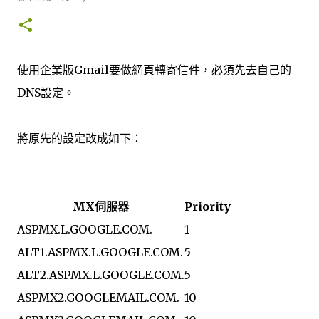
secure environment. Cookies Walk In The Cloud may
set and access Walk In The Cloud cookies on your
computer. Cookies are used to provide our system with
the basic information to provide the services you are
使用企業版Gmail要做網頁轉寄信件，必須先去自己的
requesting. Cookies can be cleared at any time from
your internet browser settings. Google Analytics
DNS設定。
When someone v...
將原先的設定改成如下：
MX伺服器
Priority
ASPMX.L.GOOGLE.COM.
1
ALT1.ASPMX.L.GOOGLE.COM.
5
ALT2.ASPMX.L.GOOGLE.COM.
5
ASPMX2.GOOGLEMAIL.COM.
10