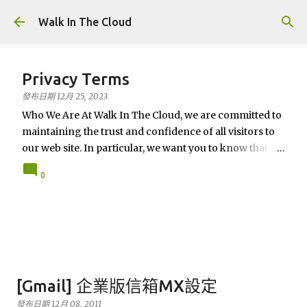
跳到主要內容
Walk In The Cloud
Privacy Terms
發布日期
12月 25, 2023
Who We Are At Walk In The Cloud, we are committed to
maintaining the trust and confidence of all visitors to
our web site. In particular, we want you to know that
Walk In The Cloud is not in the business of selling,
0
renting or trading email lists with other companies and
businesses for marketing purposes. In this Privacy
Policy, we’ve provided detailed information on when
and why we collect personal information, how we use
it, the limited conditions under which we may disclose it
to others, and how we keep it secure. We take your
privacy seriously and take measures to provide all
[Gmail] 企業版信箱MX設定
visitors and users of Walk In The Cloud with a safe and
發布日期
12月 08, 2011