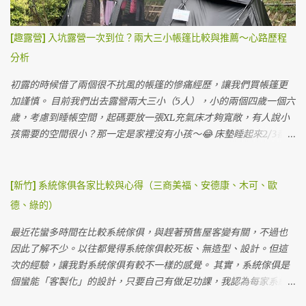
子） 夜衝晚餐隨便吃 帳內看電影解析度跟亮度都還算不錯 晚上喝酒
兩小時左右才夠泡湯。 因為試營運，營主有請小編幫忙燒柴的我
看電影，Q3投影機真的很實惠，3500元也堪用了，布幕直接用賣家
們，很幸福的做做樣子就可以泡湯，之後來可能就要認命了（？）
[趣露營] 入坑露營一次到位？兩大三小帳篷比較與推薦～心路歷程
送的。 半夜睡覺，直接聽海浪與雨聲度過，道路飆車聲沒有想像中
每個獨立湯屋營位都有雨遮，帳比較小的話不用怕收濕帳 一房一廳
分析
的大聲（可能是因為下雨？） 第二天早晨雨停，營主的貓貓跑來撒
阿提卡帳要橫的搭才搭得下 搭起來的感覺還不錯，有一半在採光罩
嬌，硬是在帳篷晃啊晃不走，最後被我們抱回它家。ＸＤ 直接海景
下，地上都有棧板 白天可以把沙發放在外面，享受山林的美好與大
初露的時候借了兩個很不抗風的帳篷的慘痛經歷，讓我們買帳篷更
第一排 💞 雖然天氣陰陰的，但是海景還是很療癒，這裡是步道旁
甲溪的溪流聲。 視野優美的獨立湯屋營位 這個營位4800元一個晚上
加謹慎。 目前我們出去露營兩大三小（5人），小的兩個四歲一個六
邊，所以可以看到很多人走來走去。 營位前庭全景大概是這樣 早上
其實很划算，與飯店不同的是我們真的是整天都在這裡，不僅僅睡
歲，考慮到睡帳空間，起碼要放一張XL充氣床才夠寬敞，有人說小
雨停天...
覺的時間在營位，白天看溪流，晚上泡湯看星星真的很幸福。 天氣
孩需要的空間很小？那一定是家裡沒有小孩～😂 床墊睡起來2/3都是
晴廚房放外面 草地營位很多 草地營位也有文青洗手台 美麗的大甲溪
給三個小孩睡，兩個大人都只能窩在小小的1/3...... 他們翻身亂踢的程
景 湖景 這裡園區有很多五葉松，有山有水有樹，景色優美。 洗手間
度真的很難控制～ＸＤ 有時候妹妹被擠到床邊還會生氣～卑微的我
蠻多間，用起來也很乾淨。 蹲式馬桶 淋浴間 淋浴間很多間，但熱水
們一定要買放得下XL的帳篷。（不然我覺得我要去睡帳篷外了😒）
[新竹] 系統傢俱各家比較與心得（三商美福、安德康、木可、歐
如果太多帳會來不及燒，建議來這邊的可以盡量下午就先洗澡，以
在考慮睡帳跟客廳分開買還是一起，有幾個考量是...我們的小孩都偏
德、綠的）
免晚上沒水洗澡（有些人會因為這樣給負評），但其實是因為先天
小，如果真的天氣不好，一房一廳帳可以直接躲在裡面，加上現在
上這邊沒有天然氣管，要輸送天然氣很困難，目前電力燒的速度供
冬天真的比較暖和，後來我們還是針對一房一廳帳看。 另外，如果
最近花蠻多時間在比較系統傢俱，與趕著預售屋客變有關，不過也
應三四十帳難免沒辦法跟上，還是建議露友能分散洗澡時間。 梳妝
一次就搭好也是挺方便的，不用分兩帳搭，光搞小孩就來不及了...
因此了解不少。以往都覺得系統傢俱較死板、無造型、設計。但這
台 硬體設備在上一篇文章 第六露：柏冷翠休閒農場～五星級庭園享
（不知道為什麼常常有人會在最緊急時候想尿尿...😅） 一開始長輩
次的經驗，讓我對系統傢俱有較不一樣的感覺。 其實，系統傢俱是
受露營週末 也都有分享，上次是泡大眾池，這次是泡湯屋。 泡湯池
推薦Coleman跟Snowpeak，畢竟大牌子還是比較有保障，不管是防
個蠻能「客製化」的設計，只要自己有做足功課，我認為每家系統
抬頭就可以看到星星，邊泡湯邊看星星，適合情侶家庭一起來享
風還是防水都比較安心。不過一房一廳帳價格真的不便宜，這兩大
傢俱都可以達到客戶喜好的風格、效果，而它們相較於木工親民的