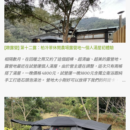
區 淋浴間 這裡的廁所跟淋浴設備都是流動廁所形式的，但不會覺得
旁邊的B3營位，結果改成A2營位直接面海，太幸福了！！本來想訂
太髒或太臭。 消失的下半身 壁虎人 😏 這個園區預定要用LINE預
結果被訂走才選B區側邊。 B3營位圖 這個營地蠻小的，最多就八個
定，沒有付訂金，現場才繳清露營款項。 露營的費用計算有點複
營位，所以營主也沒打廣告，據說週週都客滿～（但剛好這週末天
雜..... 💦 一晚露營費用1480元/帳 ( 2人)，加人500元/位（含門票，
氣差很多客人延期導致包場的我們～） 我們目前搭的這個是A2，旁
營位費，停車費）。供應110V電源，須自備延長線約10米。3歲以下
邊佔用了A3的桌子曬東西，A3看起來睡帳跟客廳得分開？ A3是黑色
不計費。以上是兩天一夜，如需續露，每人加收300元，再額外加上
墊子的那塊，看起來如果要放很大的帳也有點辛苦😂 B2有完整的雨
營位費450元。有額外贈送下午茶卷一人一份。（但因為時間的關係
棚，一房一廳帳應該ＯＫ（但感覺像是阿提卡這種大帳會掉出來）
[趣露營] 第十二露：柏冷翠休閒農場露營地～個人湯屋初體驗
我們沒吃到，要在下午四點以前去領取） 費用看起來蠻複雜的，但
B1靠近海邊，也有完整的雨遮，長度也可以放一房一廳中等大小的
其實把它想成門票的話，就單純許多了！:) 第一天可以早上就開始
帳 B3與B4營位，都有地墊但沒有雨遮 價格以營地來說偏高，一晚
相隔數月，在回暖之際又約了這個超棒、超清幽、超美的露營地。
搭，隔天拔營只要在下午五點以前就可以了，不用趕在中午喔！所
1500元，夜衝750元。只能用Line聯絡訂位，沒有露營樂跟愛露營
露營地最近在試營運個人湯屋，由於營主還在調整，這次只有兩帳
以等於可以玩園區整整兩天。 整體上這個價格還算可以接受(門票一
的管道，營主人很客氣，我們忘了帶湯勺還跟他借了三天。 0_0a 這
搭了湯屋，一晚價格 4800元，試營運一晚3800元含獨立衛浴跟純
天大人380元、小孩350元)，網路上說晚上會有飛機飛過的聲音是
是我們第二次搭限量版黑色阿提卡，越來越熟練，兩個人約莫30分
手工打造石頭泡湯池。 營地大小剛好可以放得下我們的阿提卡，但
真...
鐘就有個雛形，1小時就差不多快完成。 這個營地最大的營位也快塞
要橫著搭。車可以停在旁邊，下裝備也很方便。 車停側邊，可以看
不下我們的帳～囧 A2營位搭帳後背面，我們的睡帳掉出地墊了 😅
到自己燒熱水的爐子與柴火 獨立衛浴洗手台在外側（等同廚房洗手
A2營位側面，前面已經極限，再往前就要搭到步道了ＸＤ KZM阿提
槽） 獨立湯池 柴火燒的時候要注意溫度計，當大於60度時就要打開
卡的尺寸大概是3.6mx6.1m，我們的睡帳最後會有點掉出地墊，不過
柴室通風，低溫的時候要關起來可以加速加熱速度，不過因為是柴
不影響睡覺。寬度上真的很剛好，差點就要超過地墊跟雨遮柱，如
燒，水溫難免難控制，淋浴間使用水的時候要小心溫度。（如果外
果比阿提卡寬的客廳帳可能會被擠到。 第一天晚餐，簡單加熱香腸
面水溫60度的時候，裡面水也是60度水在調整） 營主主張讓大家自
炒飯跟加熱阿桐阿寶四神湯當晚餐。（在車上已經餓到不行吃了粽
己燒柴，自己泡湯自己燒～自己洗澡自己努力～所以要耐心燒大概