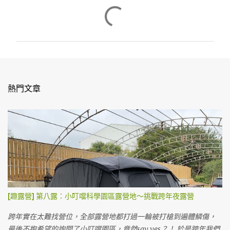
留
言
熱門文章
[趣露營] 第八露：小叮噹科學園區露營地～挑戰跨年夜露營
跨年實在太難找營位，全部露營地都打過一輪被打槍到遍體鱗傷，
最後不抱希望的詢問了小叮噹園區，竟然say yes？！ 於是跨年我們