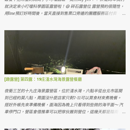
就決定來小叮噹科學園區露營啦！😄 碎石露營位 露營預約很隨性，
用line預訂好時間後，當天直接到售票口旁邊的團體服務區付費，會
有專人處理露營事宜，跟我們說一些注意事項就請我們開出去，從
側門進入露營區。 小叮噹露營區也有雨棚區可以搭，沒客廳帳也不
怕淋雨。 雨棚露營位 小叮噹的露營區蠻大的，一堆護草墊在地上，
但來這邊露營的人不太多。 露天營位，地上有已經鋪好的護草墊 我
們搭在旁邊的碎石區，上面有鋼架。這次露營最慘的就在這裡，因
為搭到一半風太大把帳篷整個吹起來，鋼架的鋼條沒固定整個掉下
來，帳篷就被刺穿很多個洞...如果要搭在碎石區的朋友們要注意。好
處是車可以停帳邊，而且這裡的碎石真的很硬，墊在最下層的底布
都有點受傷～💦 其實他們有提供護草墊可以自行取用，因為我們帳
[趣露營] 第四露：19庄淺水灣海景露營餐廳
太大這次沒用，如果用了應該走起來腳不會這麼痛～😂 風車區 滑雪
場前 搭好帳後，我們到園區參觀，這裡的營位價格包含門票價格所
夜衝三芝的十九庄海景露營區，位於淺水灣，六點半從台北市區開
以會看起來比較貴，可是如果早起的話整個小叮噹還沒營業就可以
到已經約莫八點，周圍沒什麼店家只剩7-11可以買食材來煮晚餐。
在園區裡面晃啊晃，好像也是很值得？👀 包含五點關門後，其實也
搭好外帳先來準備晚餐，面海因為晚上只看得到些微的海平面～ 汽
都可以在園區內散步喔！（只是有些設施可能不會開） 光滑雪就玩
車停門口，營區會借推車可以把傢伙搬到營位，這幾天都是陰雨
了超久，一直排隊一直滑。😍😍 滑雪 因為是週末，我們看了一些表
天，只有我們一個帳包場。（好處是可以自己選營位，但是幾乎都
演跟做了黏土，滑了雪逛完了園區後回營地吃晚餐洗澡。 廁所 淋浴
在雨中度過～ＸＤ） 營地的推車，真的不是很好推 😅 本來預訂的是