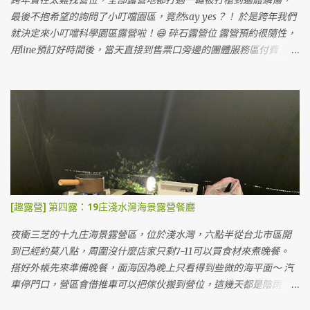
跨年實在太難找營位，全部露營地都打過一輪被打槍到遍體鱗傷，
最後不抱希望的詢問了小叮噹園區，竟然say yes？！ 於是跨年我們
就決定來小叮噹科學園區露營啦！😄 碎石露營位 露營預約很隨性，
用line預訂好時間後，當天直接到售票口旁邊的團體服務區付費，會
有專人處理露營事宜，跟我們說一些注意事項就請我們開出去，從
側門進入露營區。 小叮噹露營區也有雨棚區可以搭，沒客廳帳也不
怕淋雨。 雨棚露營位 小叮噹的露營區蠻大的，一堆護草墊在地上，
但來這邊露營的人不太多。 露天營位，地上有已經鋪好的護草墊 我
們搭在旁邊的碎石區，上面有鋼架。這次露營最慘的就在這裡，因
為搭到一半風太大把帳篷整個吹起來，鋼架的鋼條沒固定整個掉下
來，帳篷就被刺穿很多個洞...如果要搭在碎石區的朋友們要注意。好
處是車可以停帳邊，而且這裡的碎石真的很硬，墊在最下層的底布
都有點受傷～💦 其實他們有提供護草墊可以自行取用，因為我們帳
[趣露營] 第四露：19庄淺水灣海景露營餐廳
太大這次沒用，如果用了應該走起來腳不會這麼痛～😂 風車區 滑雪
場前 搭好帳後，我們到園區參觀，這裡的營位價格包含門票價格所
夜衝三芝的十九庄海景露營區，位於淺水灣，六點半從台北市區開
以會看起來比較貴，可是如果早起的話整個小叮噹還沒營業就可以
到已經約莫八點，周圍沒什麼店家只剩7-11可以買食材來煮晚餐。
在園區裡面晃啊晃，好像也是很值得？👀 包含五點關門後，其實也
搭好外帳先來準備晚餐，面海因為晚上只看得到些微的海平面～ 汽
都可以在園區內散步喔！（只是有些設施可能不會開） 光滑雪就玩
車停門口，營區會借推車可以把傢伙搬到營位，這幾天都是陰雨
了超久，一直排隊一直滑。😍😍 滑雪 因為是週末，我們看了一些表
天，只有我們一個帳包場。（好處是可以自己選營位，但是幾乎都