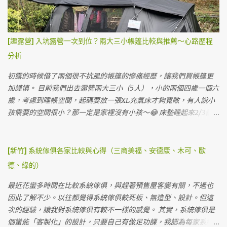
炒飯跟加熱阿桐阿寶四神湯當晚餐。（在車上已經餓到不行吃了粽
己燒柴，自己泡湯自己燒～自己洗澡自己努力～所以要耐心燒大概
子） 夜衝晚餐隨便吃 帳內看電影解析度跟亮度都還算不錯 晚上喝酒
兩小時左右才夠泡湯。 因為試營運，營主有請小編幫忙燒柴的我
看電影，Q3投影機真的很實惠，3500元也堪用了，布幕直接用賣家
們，很幸福的做做樣子就可以泡湯，之後來可能就要認命了（？）
[趣露營] 入坑露營一次到位？兩大三小帳篷比較與推薦～心路歷程
送的。 半夜睡覺，直接聽海浪與雨聲度過，道路飆車聲沒有想像中
每個獨立湯屋營位都有雨遮，帳比較小的話不用怕收濕帳 一房一廳
分析
的大聲（可能是因為下雨？） 第二天早晨雨停，營主的貓貓跑來撒
阿提卡帳要橫的搭才搭得下 搭起來的感覺還不錯，有一半在採光罩
嬌，硬是在帳篷晃啊晃不走，最後被我們抱回它家。ＸＤ 直接海景
下，地上都有棧板 白天可以把沙發放在外面，享受山林的美好與大
初露的時候借了兩個很不抗風的帳篷的慘痛經歷，讓我們買帳篷更
第一排 💞 雖然天氣陰陰的，但是海景還是很療癒，這裡是步道旁
甲溪的溪流聲。 視野優美的獨立湯屋營位 這個營位4800元一個晚上
加謹慎。 目前我們出去露營兩大三小（5人），小的兩個四歲一個六
邊，所以可以看到很多人走來走去。 營位前庭全景大概是這樣 早上
其實很划算，與飯店不同的是我們真的是整天都在這裡，不僅僅睡
歲，考慮到睡帳空間，起碼要放一張XL充氣床才夠寬敞，有人說小
雨停天...
覺的時間在營位，白天看溪流，晚上泡湯看星星真的很幸福。 天氣
孩需要的空間很小？那一定是家裡沒有小孩～😂 床墊睡起來2/3都是
晴廚房放外面 草地營位很多 草地營位也有文青洗手台 美麗的大甲溪
給三個小孩睡，兩個大人都只能窩在小小的1/3...... 他們翻身亂踢的程
景 湖景 這裡園區有很多五葉松，有山有水有樹，景色優美。 洗手間
度真的很難控制～ＸＤ 有時候妹妹被擠到床邊還會生氣～卑微的我
蠻多間，用起來也很乾淨。 蹲式馬桶 淋浴間 淋浴間很多間，但熱水
們一定要買放得下XL的帳篷。（不然我覺得我要去睡帳篷外了😒）
[新竹] 系統傢俱各家比較與心得（三商美福、安德康、木可、歐
如果太多帳會來不及燒，建議來這邊的可以盡量下午就先洗澡，以
在考慮睡帳跟客廳分開買還是一起，有幾個考量是...我們的小孩都偏
德、綠的）
免晚上沒水洗澡（有些人會因為這樣給負評），但其實是因為先天
小，如果真的天氣不好，一房一廳帳可以直接躲在裡面，加上現在
上這邊沒有天然氣管，要輸送天然氣很困難，目前電力燒的速度供
冬天真的比較暖和，後來我們還是針對一房一廳帳看。 另外，如果
最近花蠻多時間在比較系統傢俱，與趕著預售屋客變有關，不過也
應三四十帳難免沒辦法跟上，還是建議露友能分散洗澡時間。 梳妝
一次就搭好也是挺方便的，不用分兩帳搭，光搞小孩就來不及了...
因此了解不少。以往都覺得系統傢俱較死板、無造型、設計。但這
台 硬體設備在上一篇文章 第六露：柏冷翠休閒農場～五星級庭園享
（不知道為什麼常常有人會在最緊急時候想尿尿...😅） 一開始長輩
次的經驗，讓我對系統傢俱有較不一樣的感覺。 其實，系統傢俱是
受露營週末 也都有分享，上次是泡大眾池，這次是泡湯屋。 泡湯池
推薦Coleman跟Snowpeak，畢竟大牌子還是比較有保障，不管是防
個蠻能「客製化」的設計，只要自己有做足功課，我認為每家系統