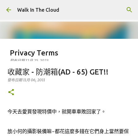
跳到主要內容
Walk In The Cloud
Privacy Terms
發布日期
12月 25, 2023
Who We Are At Walk In The Cloud, we are committed to
收藏家 - 防潮箱(AD - 65) GET!!
maintaining the trust and confidence of all visitors to
發布日期
11月 06, 2011
our web site. In particular, we want you to know that
Walk In The Cloud is not in the business of selling,
0
renting or trading email lists with other companies and
businesses for marketing purposes. In this Privacy
今天去愛買發現特價中，就開車車敗回家了。
Policy, we’ve provided detailed information on when
and why we collect personal information, how we use
it, the limited conditions under which we may disclose it
放小何的攝影裝備嘛~都花這麼多錢在它們身上當然要保
to others, and how we keep it secure. We take your