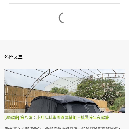
留
言
熱門文章
[趣露營] 第八露：小叮噹科學園區露營地～挑戰跨年夜露營