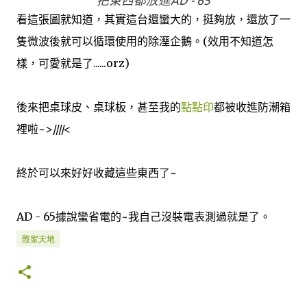
把東西都放進AD - 65
看這張圖就知道，其實這台還蠻大的，挺夠放，還放了一
隻微波後就可以循環使用的除溼企鵝。(效用不知道怎
樣，可愛就是了......orz)
後來把桌球皮、桌球板，甚至我的
點點印
都被收進防潮箱
裡啦~>////<
終於可以來好好收藏這些東西了~
AD - 65據說蠻省電的~我自己沒裝電表測過就是了。
敗家天地