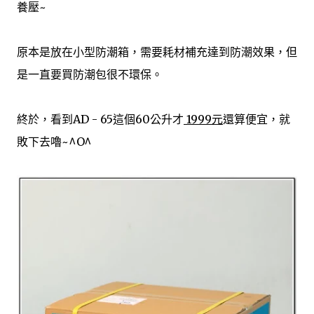
養壓~
privacy seriously and take measures to provide all
visitors and users of Walk In The Cloud with a safe and
secure environment. Cookies Walk In The Cloud may
原本是放在小型防潮箱，需要耗材補充達到防潮效果，但
set and access Walk In The Cloud cookies on your
是一直要買防潮包很不環保。
computer. Cookies are used to provide our system with
the basic information to provide the services you are
requesting. Cookies can be cleared at any time from
終於，看到AD - 65這個60公升才
1999元
還算便宜，就
your internet browser settings. Google Analytics
敗下去嚕~^O^
When someone v...