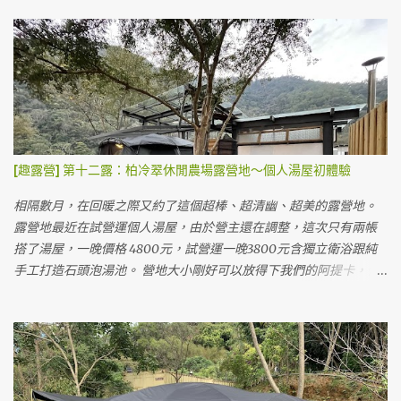
演跟做了黏土，滑了雪逛完了園區後回營地吃晚餐洗澡。 廁所 淋浴
在雨中度過～ＸＤ） 營地的推車，真的不是很好推 😅 本來預訂的是
區 淋浴間 這裡的廁所跟淋浴設備都是流動廁所形式的，但不會覺得
旁邊的B3營位，結果改成A2營位直接面海，太幸福了！！本來想訂
太髒或太臭。 消失的下半身 壁虎人 😏 這個園區預定要用LINE預
結果被訂走才選B區側邊。 B3營位圖 這個營地蠻小的，最多就八個
定，沒有付訂金，現場才繳清露營款項。 露營的費用計算有點複
營位，所以營主也沒打廣告，據說週週都客滿～（但剛好這週末天
雜..... 💦 一晚露營費用1480元/帳 ( 2人)，加人500元/位（含門票，
氣差很多客人延期導致包場的我們～） 我們目前搭的這個是A2，旁
營位費，停車費）。供應110V電源，須自備延長線約10米。3歲以下
邊佔用了A3的桌子曬東西，A3看起來睡帳跟客廳得分開？ A3是黑色
不計費。以上是兩天一夜，如需續露，每人加收300元，再額外加上
墊子的那塊，看起來如果要放很大的帳也有點辛苦😂 B2有完整的雨
營位費450元。有額外贈送下午茶卷一人一份。（但因為時間的關係
棚，一房一廳帳應該ＯＫ（但感覺像是阿提卡這種大帳會掉出來）
[趣露營] 第十二露：柏冷翠休閒農場露營地～個人湯屋初體驗
我們沒吃到，要在下午四點以前去領取） 費用看起來蠻複雜的，但
B1靠近海邊，也有完整的雨遮，長度也可以放一房一廳中等大小的
其實把它想成門票的話，就單純許多了！:) 第一天可以早上就開始
帳 B3與B4營位，都有地墊但沒有雨遮 價格以營地來說偏高，一晚
相隔數月，在回暖之際又約了這個超棒、超清幽、超美的露營地。
搭，隔天拔營只要在下午五點以前就可以了，不用趕在中午喔！所
1500元，夜衝750元。只能用Line聯絡訂位，沒有露營樂跟愛露營
露營地最近在試營運個人湯屋，由於營主還在調整，這次只有兩帳
以等於可以玩園區整整兩天。 整體上這個價格還算可以接受(門票一
的管道，營主人很客氣，我們忘了帶湯勺還跟他借了三天。 0_0a 這
搭了湯屋，一晚價格 4800元，試營運一晚3800元含獨立衛浴跟純
天大人380元、小孩350元)，網路上說晚上會有飛機飛過的聲音是
是我們第二次搭限量版黑色阿提卡，越來越熟練，兩個人約莫30分
手工打造石頭泡湯池。 營地大小剛好可以放得下我們的阿提卡，但
真...
鐘就有個雛形，1小時就差不多快完成。 這個營地最大的營位也快塞
要橫著搭。車可以停在旁邊，下裝備也很方便。 車停側邊，可以看
不下我們的帳～囧 A2營位搭帳後背面，我們的睡帳掉出地墊了 😅
到自己燒熱水的爐子與柴火 獨立衛浴洗手台在外側（等同廚房洗手
A2營位側面，前面已經極限，再往前就要搭到步道了ＸＤ KZM阿提
槽） 獨立湯池 柴火燒的時候要注意溫度計，當大於60度時就要打開
卡的尺寸大概是3.6mx6.1m，我們的睡帳最後會有點掉出地墊，不過
柴室通風，低溫的時候要關起來可以加速加熱速度，不過因為是柴
不影響睡覺。寬度上真的很剛好，差點就要超過地墊跟雨遮柱，如
燒，水溫難免難控制，淋浴間使用水的時候要小心溫度。（如果外
果比阿提卡寬的客廳帳可能會被擠到。 第一天晚餐，簡單加熱香腸
面水溫60度的時候，裡面水也是60度水在調整） 營主主張讓大家自