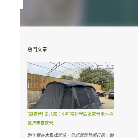
熱門文章
[趣露營] 第八露：小叮噹科學園區露營地～挑
戰跨年夜露營
跨年實在太難找營位，全部露營地都打過一輪