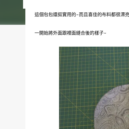
settings. Google Analytics When someone v...
這個包包還挺實用的~而且喜佳的布料都很漂亮
一開始將外面跟裡面縫合後的樣子~