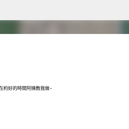
跳到主要內容
d to maintaining the trust and confidence of all visitors to our
 In The Cloud is not in the business of selling, renting or trading
在約好的時間阿姨教我做~
rketing purposes. In this Privacy Policy, we’ve provided detailed
 information, how we use it, the limited conditions under whic
ure. We take your privacy seriously and take measures to provide 
safe and secure environment. Cookies Walk In The Cloud may set 
er. Cookies are used to provide our system with the basic
uesting. Cookies can be cleared at any time from your internet b