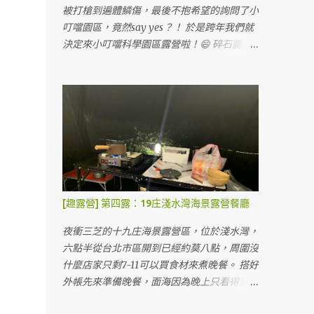
被打槍到遍體鱗傷，最後不抱希望的詢問了小
叮噹園區，竟然say yes？！ 於是跨年我們就
決定來小叮噹科學園區露營啦！😄 碎石露營
位 露營預約很隨性，用line預訂好時間後，當
天直接到售票口旁邊的團體服務區付費，會有
專人處理露營事宜，跟我們說一些注意事項就
請我們開出去，從側門進入露營區。 小叮噹
露營區也有雨棚區可以搭，沒客廳帳也不怕淋
雨。 雨棚露營位 小叮噹的露營區蠻大的，一
堆護草墊在地上，但來這邊露營的人不太多。
露天營位，地上有已經鋪好的護草墊 我們搭
在旁邊的碎石區，上面有鋼架。這次露營最慘
[趣露營] 第四露：19庄淺水灣海景露營餐廳
的就在這裡，因為搭到一半風太大把帳篷整個
吹起來，鋼架的鋼條沒固定整個掉下來，帳篷
夜衝三芝的十九庄海景露營區，位於淺水灣，
就被刺穿很多個洞...如果要搭在碎石區的朋友
六點半從台北市區開到已經約莫八點，周圍沒
們要注意。好處是車可以停帳邊，而且這裡的
什麼店家只剩7-11可以買食材來煮晚餐。 搭好
碎石真的很硬，墊在最下層的底布都有點受傷
外帳先來準備晚餐，面海因為晚上只看得到些
～💦 其實他們有提供護草墊可以自行取用，
微的海平面～ 汽車停門口，營區會借推車可
因為我們帳太大這次沒用，如果用了應該走起