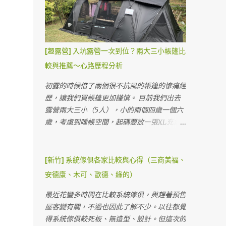
收300元，再額外加上營位費450元。有額外
營主人很客氣，我們忘了帶湯勺還跟他借了三
獨立湯池 柴火燒的時候要注意溫度計，當大
贈送下午茶卷一人一份。（但因為時間的關係
天。 0_0a 這是我們第二次搭限量版黑色阿提
於60度時就要打開柴室通風，低溫的時候要
我們沒吃到，要在下午四點以前去領取） 費
卡，越來越熟練，兩個人約莫30分鐘就有個
關起來可以加速加熱速度，不過因為是柴燒，
用看起來蠻複雜的，但其實把它想成門票的
雛形，1小時就差不多快完成。 這個營地最大
水溫難免難控制，淋浴間使用水的時候要小心
[趣露營] 入坑露營一次到位？兩大三小帳篷比
話，就單純許多了！:) 第一天可以早上就開始
的營位也快塞不下我們的帳～囧 A2營位搭帳
溫度。（如果外面水溫60度的時候，裡面水
搭，隔天拔營只要在下午五點以前就可以了，
後背面，我們的睡帳掉出地墊了 😅 A2營位側
較與推薦～心路歷程分析
也是60度水在調整） 營主主張讓大家自己燒
不用趕在中午喔！所以等於可以玩園區整整兩
面，前面已經極限，再往前就要搭到步道了Ｘ
柴，自己泡湯自己燒～自己洗澡自己努力～所
初露的時候借了兩個很不抗風的帳篷的慘痛經
天。 整體上這個價格還算可以接受(門票一天
Ｄ KZM阿提卡的尺寸大概是3.6mx6.1m，我
以要耐心燒大概兩小時左右才夠泡湯。 因為
歷，讓我們買帳篷更加謹慎。 目前我們出去
大人380元、小孩350元)，網路上說晚上會有
們的睡帳最後會有點掉出地墊，不過不影響睡
試營運，營主有請小編幫忙燒柴的我們，很幸
露營兩大三小（5人），小的兩個四歲一個六
飛機飛過的聲音是真...
覺。寬度上真的很剛好，差點就要超過地墊跟
福的做做樣子就可以泡湯，之後來可能就要認
歲，考慮到睡帳空間，起碼要放一張XL充氣
雨遮柱，如果比阿提卡寬的客廳帳可能會被擠
命了（？） 每個獨立湯屋營位都有雨遮，帳
床才夠寬敞，有人說小孩需要的空間很小？那
到。 第一天晚餐，簡單加熱香腸炒飯跟加熱
比較小的話不用怕收濕帳 一房一廳阿提卡帳
一定是家裡沒有小孩～😂 床墊睡起來2/3都是
阿桐阿寶四神湯當晚餐。（在車上已經餓到不
要橫的搭才搭得下 搭起來的感覺還不錯，有
給三個小孩睡，兩個大人都只能窩在小小的
[新竹] 系統傢俱各家比較與心得（三商美福、
行吃了粽子） 夜衝晚餐隨便吃 帳內看電影解
一半在採光罩下，地上都有棧板 白天可以把
1/3...... 他們翻身亂踢的程度真的很難控制～Ｘ
析度跟亮度都還算不錯 晚上喝酒看電影，Q3
安德康、木可、歐德、綠的）
沙發放在外面，享受山林的美好與大甲溪的溪
Ｄ 有時候妹妹被擠到床邊還會生氣～卑微的
投影機真的很實惠，3500元也堪用了，布幕
流聲。 視野優美的獨立湯屋營位 這個營位
我們一定要買放得下XL的帳篷。（不然我覺
最近花蠻多時間在比較系統傢俱，與趕著預售
直接用賣家送的。 半夜睡覺，直接聽海浪與
4800元一個晚上其實很划算，與飯店不同的
得我要去睡帳篷外了😒） 在考慮睡帳跟客廳
屋客變有關，不過也因此了解不少。以往都覺
雨聲度過，道路飆車聲沒有想像中的大聲（可
是我們真的是整天都在這裡，不僅僅睡覺的時
分開買還是一起，有幾個考量是...我們的小孩
得系統傢俱較死板、無造型、設計。但這次的
能是因為下雨？） 第二天早晨雨停，營主的