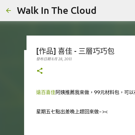
Walk In The Cloud
[作品] 喜佳 - 三層巧巧包
發布日期
8月 28, 2011
Privacy Terms
發布日期
12月 25, 2023
Who We Are At Walk In The Cloud, we are committe
site. In particular, we want you to know that Walk
遠百喜佳
阿姨推薦我來做，99元材料包，可以
lists with other companies and businesses for ma
information on when and why we collect personal
0
may disclose it to others, and how we keep it sec
星期五七點出差晚上趕回來做~><
visitors and users of Walk In The Cloud with a 
access Walk In The Cloud cookies on your comput
information to provide the services you are req