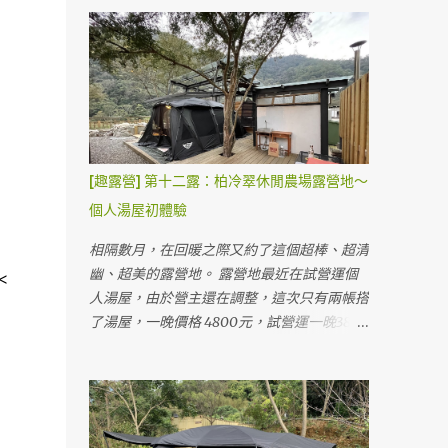
以把傢伙搬到營位，這幾天都是陰雨天，只有
來腳不會這麼痛～😂 風車區 滑雪場前 搭好帳
我們一個帳包場。（好處是可以自己選營位，
後，我們到園區參觀，這裡的營位價格包含門
但是幾乎都在雨中度過～ＸＤ） 營地的推
票價格所以會看起來比較貴，可是如果早起的
車，真的不是很好推 😅 本來預訂的是旁邊的
話整個小叮噹還沒營業就可以在園區裡面晃啊
B3營位，結果改成A2營位直接面海，太幸福
晃，好像也是很值得？👀 包含五點關門後，
了！！本來想訂結果被訂走才選B區側邊。 B3
其實也都可以在園區內散步喔！（只是有些設
營位圖 這個營地蠻小的，最多就八個營位，
施可能不會開） 光滑雪就玩了超久，一直排
所以營主也沒打廣告，據說週週都客滿～（但
[趣露營] 第十二露：柏冷翠休閒農場露營地～
隊一直滑。😍😍 滑雪 因為是週末，我們看了
剛好這週末天氣差很多客人延期導致包場的我
個人湯屋初體驗
一些表演跟做了黏土，滑了雪逛完了園區後回
們～） 我們目前搭的這個是A2，旁邊佔用了
營地吃晚餐洗澡。 廁所 淋浴區 淋浴間 這裡的
A3的桌子曬東西，A3看起來睡帳跟客廳得分
相隔數月，在回暖之際又約了這個超棒、超清
廁所跟淋浴設備都是流動廁所形式的，但不會
開？ A3是黑色墊子的那塊，看起來如果要放
幽、超美的露營地。 露營地最近在試營運個
<
覺得太髒或太臭。 消失的下半身 壁虎人 😏 這
很大的帳也有點辛苦😂 B2有完整的雨棚，一
人湯屋，由於營主還在調整，這次只有兩帳搭
個園區預定要用LINE預定，沒有付訂金，現
房一廳帳應該ＯＫ（但感覺像是阿提卡這種大
了湯屋，一晚價格 4800元，試營運一晚3800
場才繳清露營款項。 露營的費用計算有點複
帳會掉出來） B1靠近海邊，也有完整的雨
元含獨立衛浴跟純手工打造石頭泡湯池。 營
雜..... 💦 一晚露營費用1480元/帳 ( 2人)，加人
遮，長度也可以放一房一廳中等大小的帳 B3
地大小剛好可以放得下我們的阿提卡，但要橫
500元/位（含門票，營位費，停車費）。供
與B4營位，都有地墊但沒有雨遮 價格以營地
著搭。車可以停在旁邊，下裝備也很方便。
應110V電源，須自備延長線約10米。3歲以下
來說偏高，一晚1500元，夜衝750元。只能用
車停側邊，可以看到自己燒熱水的爐子與柴火
不計費。以上是兩天一夜，如需續露，每人加
Line聯絡訂位，沒有露營樂跟愛露營的管道，
獨立衛浴洗手台在外側（等同廚房洗手槽）