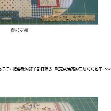
蘑菇正面
敲打打，把要敲的釘子都打進去~就完成漂亮的三層巧巧包了!!>w