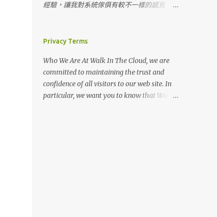
間在營位，白天看溪流，晚上泡湯看星星真的
都偏小，如果真的天氣不好，一房一廳帳可以
經驗，讓我對系統傢俱有較不一樣的感覺。
貓貓跑來撒嬌，硬是在帳篷晃啊晃不走，最後
很幸福。 天氣晴廚房放外面 草地營位很多 草
直接躲在裡面，加上現在冬天真的比較暖和，
其實，系統傢俱是個蠻能「客製化」的設計，
被我們抱回它家。ＸＤ 直接海景第一排 💞 雖
地營位也有文青洗手台 美麗的大甲溪景 湖景
後來我們還是針對一房一廳帳看。 另外，如
只要自己有做足功課，我認為每家系統傢俱都
然天氣陰陰的，但是海景還是很療癒，這裡是
這裡園區有很多五葉松，有山有水有樹，景色
果一次就搭好也是挺方便的，不用分兩帳搭，
可以達到客戶喜好的風格、效果，而它們相較
Privacy Terms
步道旁邊，所以可以看到很多人走來走去。
優美。 洗手間蠻多間，用起來也很乾淨。 蹲
光搞小孩就來不及了...（不知道為什麼常常有
於木工親民的價格真的會讓人感動落淚。 我
營位前庭全景大概是這樣 早上雨停天...
式馬桶 淋浴間 淋浴間很多間，但熱水如果太
Who We Are At Walk In The Cloud, we are
人會在最緊急時候想尿尿...😅） 一開始長輩推
自己的感覺是，大家（如：綠的、三商美福）
多帳會來不及燒，建議來這邊的可以盡量下午
committed to maintaining the trust and
薦Coleman跟Snowpeak，畢竟大牌子還是比
的系統傢俱在聘請設計師上，較有經驗也較有
就先洗澡，以免晚上沒水洗澡（有些人會因為
confidence of all visitors to our web site. In
較有保障，不管是防風還是防水都比較安心。
獨特見解，而且空間規劃較熟練，比較抓得到
這樣給負評），但其實是因為先天上這邊沒有
particular, we want you to know that Walk
不過一房一廳帳價格真的不便宜，這兩大家如
客戶的喜好與需求，當然價格較高。 小家
天然氣管，要輸送天然氣很困難，目前電力燒
In The Cloud is not in the business of selling,
果要買到五人帳，真的空間足夠的有考慮
（如：木可、安德康等）的系統傢俱最大好處
的速度供應三四十帳難免沒辦法跟上，還是建
renting or trading email lists with other
Coleman CC3跟SP671，這兩帳價格大約都落
在於價格親民，但設計師如果也願意用心，做
議露友能分散洗澡時間。 梳妝台 硬體設備在
companies and businesses for marketing
在47000左右。 Coleman CC3 很喜歡的部分
出來的作品一定不輸大的。前提是，客戶自己
上一篇文章 第六露：柏冷翠休閒農場～五星
purposes. In this Privacy Policy, we’ve
是他可以掛雙內帳，如果長輩一起露營，可以
必須明白自己要的是甚麼？喜好？需求？風
級庭園享受露營週末 也都有分享，上次是泡
provided detailed information on when and
不用額外再準備一帳蠻方便的，然後CC3有側
格.......等。
大眾池，這次是泡湯屋。 泡湯池 抬頭就可以
why we collect personal information, how
門當掛雙內帳，中間還有一個空間可以提供行
看到星星，邊泡湯邊看星星，適合情侶家庭一
we use it, the limited conditions under which
走。本來有考慮 Coleman TOUGH SCREEN
起來享受。因為池子是半露天的所以介意的話
we may disclose it to others, and how we
2-ROOM MDX+，但後來比較了一下布料，真
可以穿泳衣泡，不介意可以自己裸湯～ＸＤ
keep it secure. We take your privacy
的跟CC3紮實度有差。 CC3一直是我們看的首
泡到全身都熱呼呼 泡湯抬頭就滿天星斗 這個
seriously and take measures to provide all
選，唯一缺點就是價格。 😅 在繼續找帳篷的