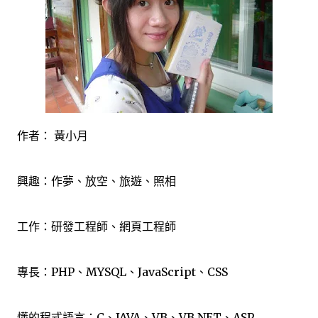
visitors and users of Walk In The Cloud with a safe and
secure environment. Cookies Walk In The Cloud may
set and access Walk In The Cloud cookies on your
computer. Cookies are used to provide our system with
the basic information to provide the services you are
requesting. Cookies can be cleared at any time from
your internet browser settings. Google Analytics
作者： 黃小月
When someone v...
興趣：作夢、放空、旅遊、照相
工作：研發工程師、網頁工程師
專長：PHP、MYSQL、JavaScript、CSS
懂的程式語言：C、JAVA、VB、VB.NET、ASP